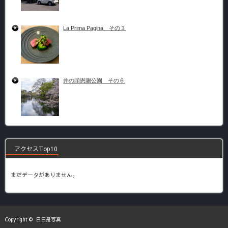
La Prima Pagina その３
井の頭恩賜公園 その６
アクセスTop10
まだデータがありません。
Copyright ©
日日是写真