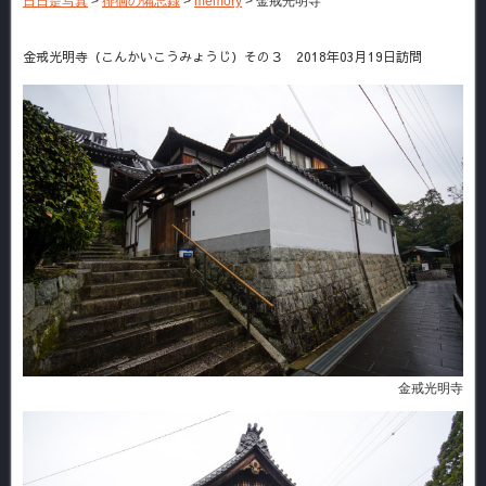
日日是写真
>
徘徊の備忘録
>
memory
>
金戒光明寺
金戒光明寺（こんかいこうみょうじ）その３ 2018年03月19日訪問
金戒光明寺