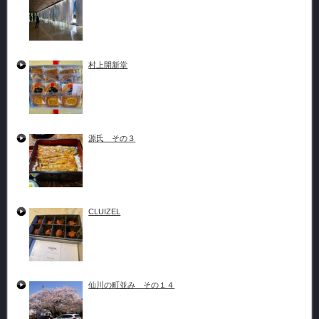
村上開新堂
源氏 その３
CLUIZEL
仙川の町並み その１４