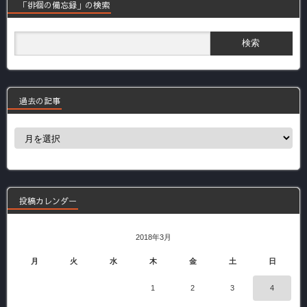
「徘徊の備忘録」の検索
過去の記事
過
去
の
記
事
投稿カレンダー
2018年3月
月
火
水
木
金
土
日
1
2
3
4