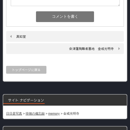
真如堂
会津藩殉難者墓地 金戒光明寺
トップページに戻る
サイト ナビゲーション
日日是写真
>
徘徊の備忘録
>
memory
>
金戒光明寺