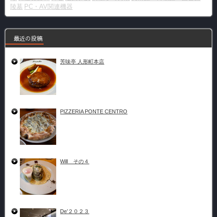
陵墓
PC・AV関連機器
最近の投稿
芳味亭 人形町本店
PIZZERIA PONTE CENTRO
Will その４
De’２０２３