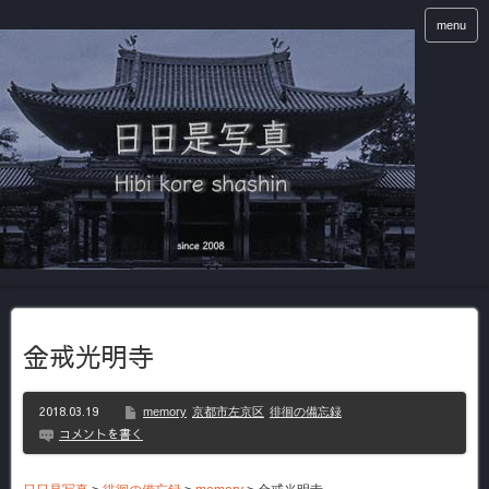
menu
金戒光明寺
2018.03.19
memory
京都市左京区
徘徊の備忘録
コメントを書く