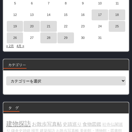
5
6
7
8
9
10
11
12
13
14
15
16
17
18
19
20
21
22
23
24
25
26
27
28
29
30
31
« 2月
4月 »
カテゴリー
カ
テ
ゴ
リ
ー
タ グ
建物探訪
お散歩写真帖
史蹟巡り
食物図鑑
社寺仏閣巡
り
鎌倉史跡碑
掃苔
建築探訪
お散歩写真帳
美術館・博物館・図書館