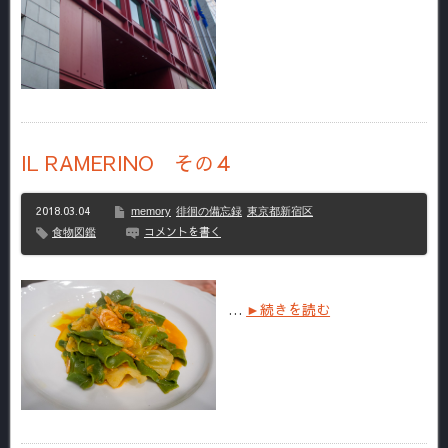
IL RAMERINO その４
2018.03.04
memory
徘徊の備忘録
東京都新宿区
コメントを書く
食物図鑑
…
►続きを読む