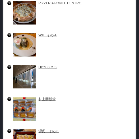
PIZZERIA PONTE CENTRO
Will その４
De’２０２３
村上開新堂
源氏 その３