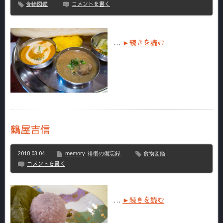
コメントを書く
食物図鑑
…
►続きを読む
鶴屋吉信
2018.03.04
memory
徘徊の備忘録
食物図鑑
コメントを書く
…
►続きを読む