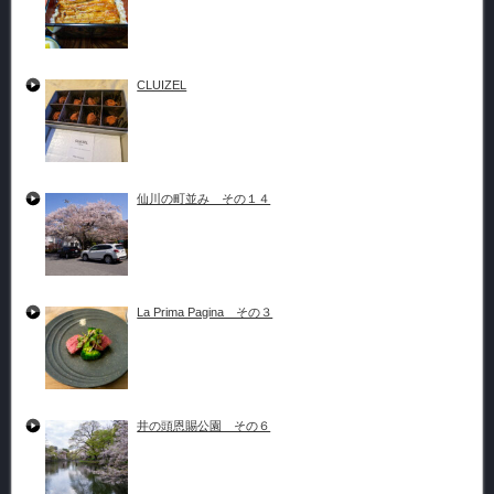
CLUIZEL
仙川の町並み その１４
La Prima Pagina その３
井の頭恩賜公園 その６