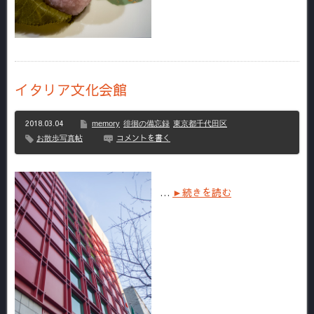
イタリア文化会館
2018.03.04
memory
徘徊の備忘録
東京都千代田区
コメントを書く
お散歩写真帖
…
►続きを読む