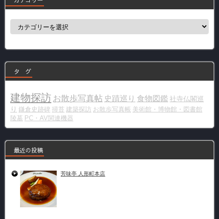
カテゴリー
カ
テ
ゴ
リ
ー
タ グ
建物探訪
お散歩写真帖
史蹟巡り
食物図鑑
社寺仏閣巡
り
鎌倉史跡碑
掃苔
建築探訪
お散歩写真帳
美術館・博物館・図書館
陵墓
PC・AV関連機器
最近の投稿
芳味亭 人形町本店