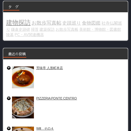
タ グ
建物探訪
お散歩写真帖
史蹟巡り
食物図鑑
社寺仏閣巡
り
鎌倉史跡碑
掃苔
建築探訪
お散歩写真帳
美術館・博物館・図書館
陵墓
PC・AV関連機器
最近の投稿
芳味亭 人形町本店
PIZZERIA PONTE CENTRO
Will その４