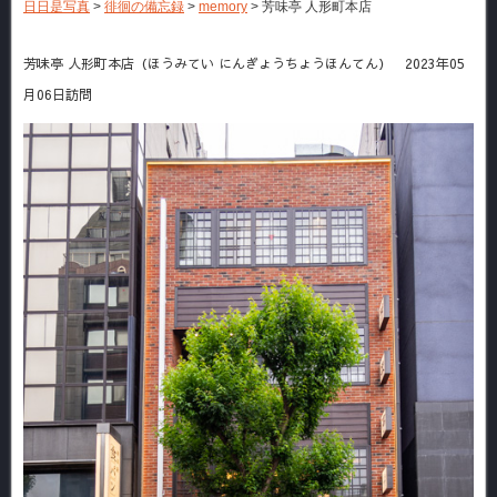
日日是写真
>
徘徊の備忘録
>
memory
>
芳味亭 人形町本店
芳味亭 人形町本店（ほうみてい にんぎょうちょうほんてん） 2023年05
月06日訪問