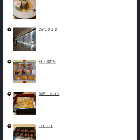
De’２０２３
村上開新堂
源氏 その３
CLUIZEL