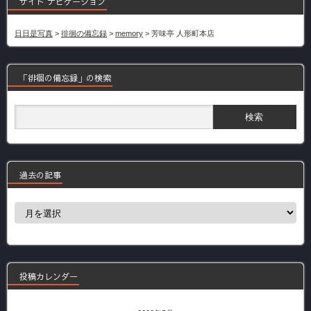
サイト ナビゲーション
日日是写真
>
徘徊の備忘録
>
memory
>
芳味亭 人形町本店
「徘徊の備忘録」の検索
過去の記事
過
去
の
記
事
投稿カレンダー