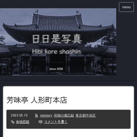
menu
芳味亭 人形町本店
2023.05.13
memory
徘徊の備忘録
東京都中央区
コメントを書く
食物図鑑