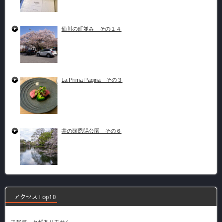
仙川の町並み その１４
La Prima Pagina その３
井の頭恩賜公園 その６
アクセスTop10