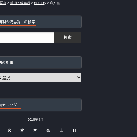
写真
>
徘徊の備忘録
>
memory
>
真如堂
徘徊の備忘録」の検索
去の記事
稿カレンダー
2018年3月
火
水
木
金
土
日