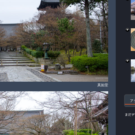
真如堂
ア
まだデ