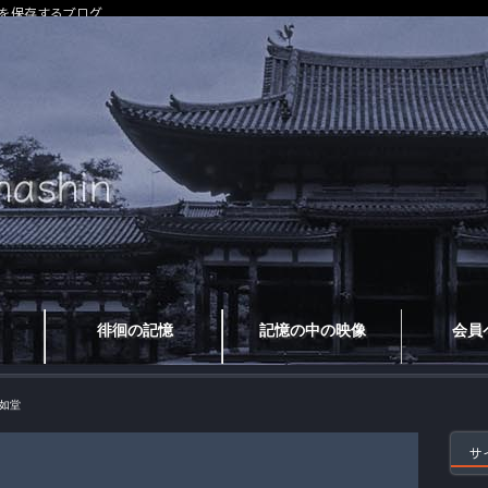
を保存するブログ
徘徊の記憶
記憶の中の映像
会員
如堂
サ