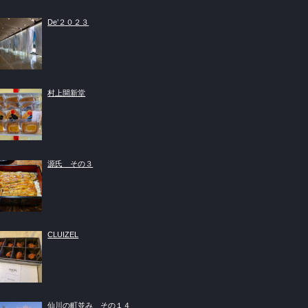
De’２０２３
村上開新堂
源氏 その３
CLUIZEL
仙川の町並み その１４