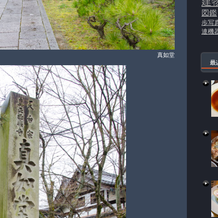
建
図鑑
歩写
連機
真如堂
最