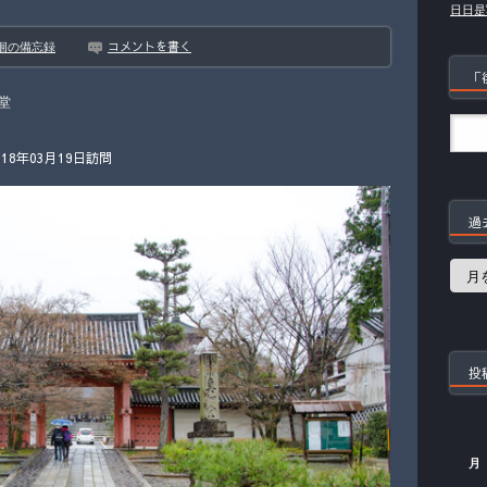
日日是
コメントを書く
徊の備忘録
「
堂
8年03月19日訪問
過
過
去
の
記
事
投
月