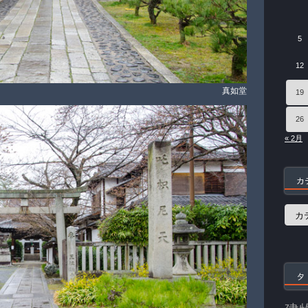
5
12
真如堂
19
26
« 2月
カ
カ
テ
ゴ
リ
ー
タ