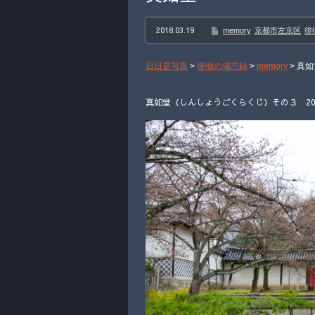
2018.03.19
memory
京都市左京区
徘
日日是写真
>
徘徊の備忘録
>
memory
>
真如
真如堂（しんしょうごくらくじ）その３ 201