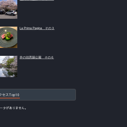
La Prima Pagina その３
井の頭恩賜公園 その６
クセスTop10
ータがありません。