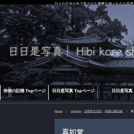
日々の生活の中で見かけた風景や食べものの写真
徘徊の記憶 Topページ
日日是写真 Topページ
日日是写真
Home
memory
,
京都市左京区
,
徘徊の備忘録
真
真如堂