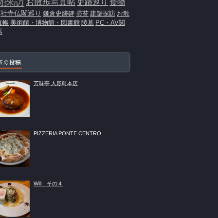
物探訪
お散歩写真帖
史蹟巡り
食物
社寺仏閣巡り
鎌倉史跡碑
掃苔
建築探訪
お散
真帳
美術館・博物館・図書館
陵墓
PC・AV関
器
近の投稿
芳味亭 人形町本店
PIZZERIA PONTE CENTRO
Will その４