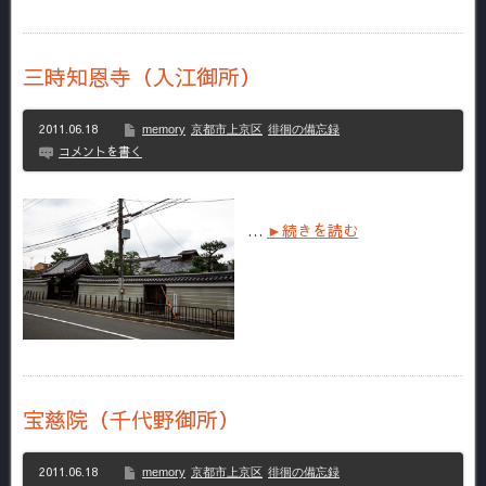
三時知恩寺（入江御所）
2011.06.18
memory
京都市上京区
徘徊の備忘録
コメントを書く
…
►続きを読む
宝慈院（千代野御所）
2011.06.18
memory
京都市上京区
徘徊の備忘録