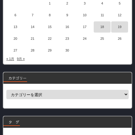
1
2
3
4
5
6
7
8
9
10
11
12
13
14
15
16
17
18
19
20
21
22
23
24
25
26
27
28
29
30
« 1月
9月 »
カテゴリー
カ
テ
ゴ
リ
ー
タ グ