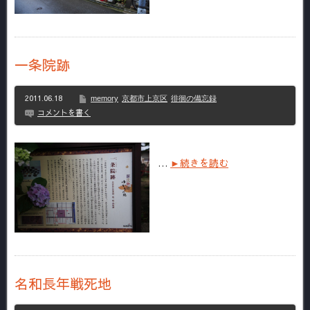
一条院跡
2011.06.18
memory
京都市上京区
徘徊の備忘録
コメントを書く
…
►続きを読む
名和長年戦死地