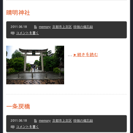
晴明神社
2011.06.18
memory
京都市上京区
徘徊の備忘録
コメントを書く
…
►続きを読む
一条戻橋
2011.06.18
memory
京都市上京区
徘徊の備忘録
コメントを書く