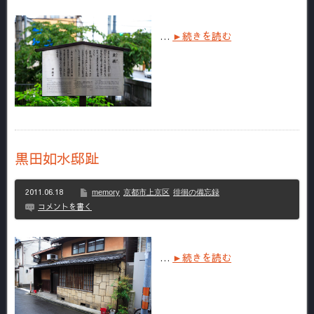
…
►続きを読む
黒田如水邸趾
2011.06.18
memory
京都市上京区
徘徊の備忘録
コメントを書く
…
►続きを読む