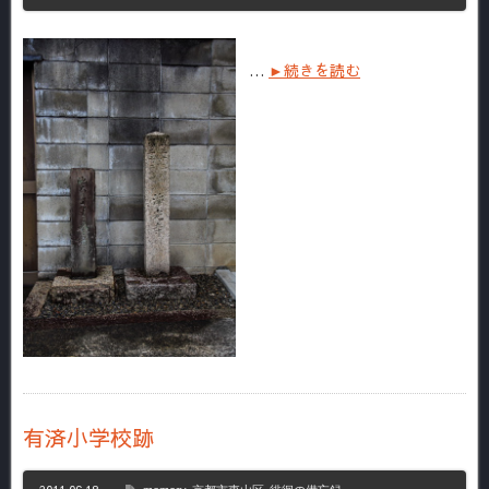
…
►続きを読む
有済小学校跡