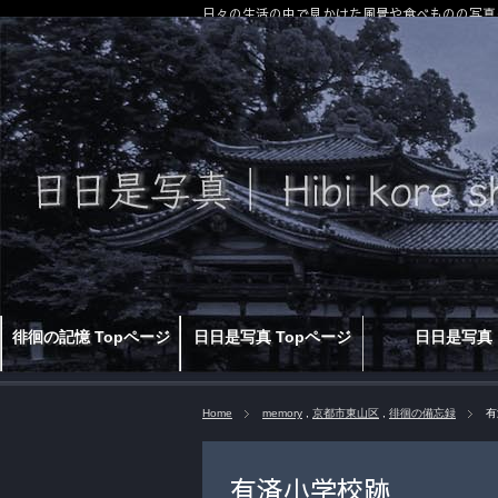
日々の生活の中で見かけた風景や食べものの写真
徘徊の記憶 Topページ
日日是写真 Topページ
日日是写真
Home
memory
,
京都市東山区
,
徘徊の備忘録
有
有済小学校跡