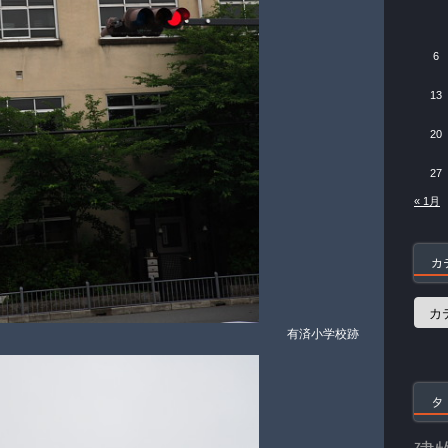
6
13
20
27
« 1月
カ
カ
テ
有済小学校跡
ゴ
リ
ー
タ