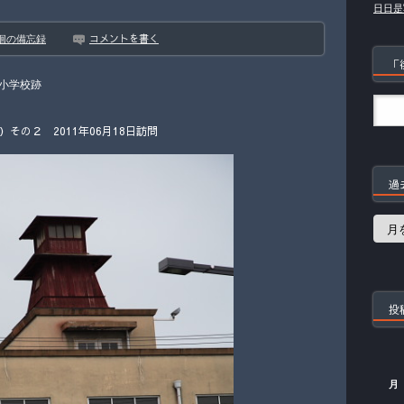
日日是
コメントを書く
徊の備忘録
「
小学校跡
の２ 2011年06月18日訪問
過
過
去
の
記
事
投
月