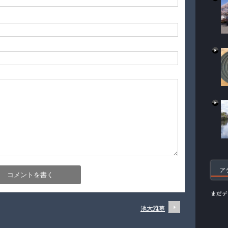
ア
まだデ
池大雅墓