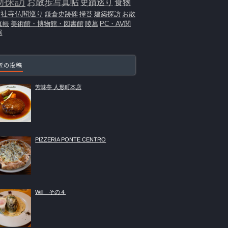
物探訪
お散歩写真帖
史蹟巡り
食物
社寺仏閣巡り
鎌倉史跡碑
掃苔
建築探訪
お散
真帳
美術館・博物館・図書館
陵墓
PC・AV関
器
近の投稿
芳味亭 人形町本店
PIZZERIA PONTE CENTRO
Will その４