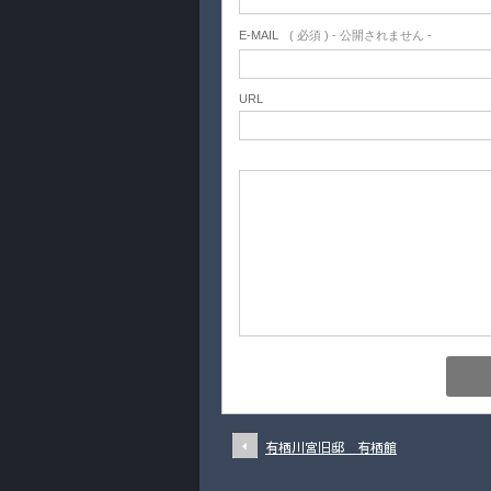
E-MAIL
( 必須 ) - 公開されません -
URL
有栖川宮旧邸 有栖館