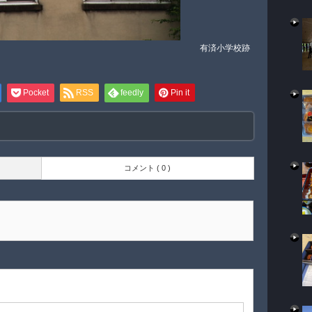
有済小学校跡
Pocket
RSS
feedly
Pin it
コメント ( 0 )