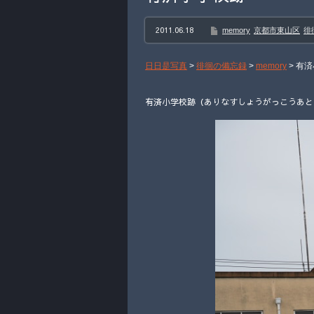
2011.06.18
memory
京都市東山区
徘
日日是写真
>
徘徊の備忘録
>
memory
>
有済
有済小学校跡（ありなすしょうがっこうあと）そ