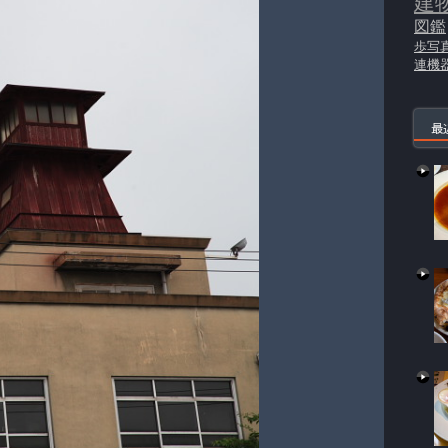
建
図鑑
歩写
連機
最