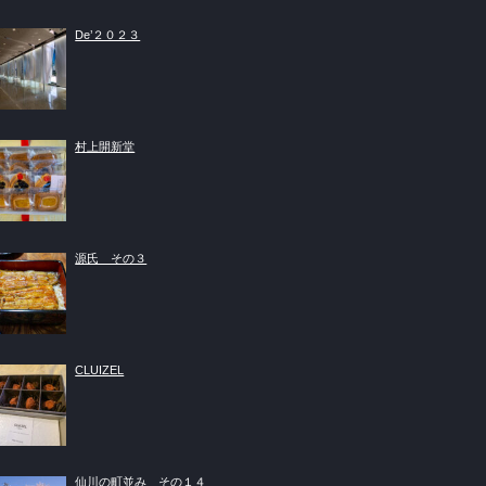
De’２０２３
村上開新堂
源氏 その３
CLUIZEL
仙川の町並み その１４