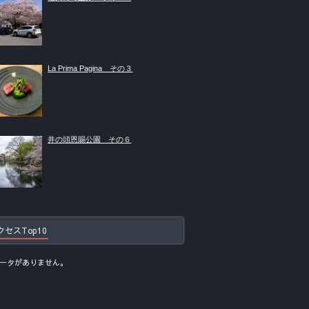
La Prima Pagina その３
井の頭恩賜公園 その６
クセスTop10
ータがありません。