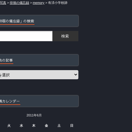
写真
>
徘徊の備忘録
>
memory
>
有済小学校跡
徘徊の備忘録」の検索
去の記事
稿カレンダー
2011年6月
火
水
木
金
土
日