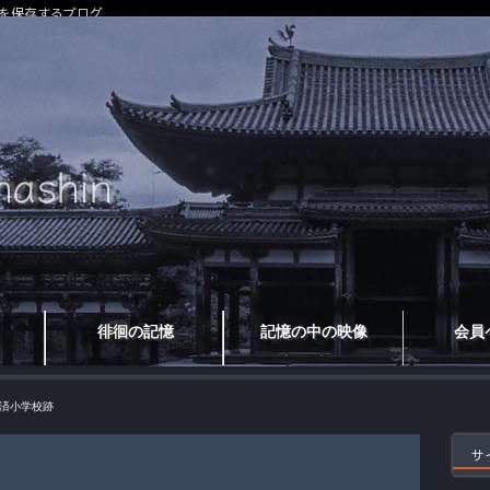
を保存するブログ
徘徊の記憶
記憶の中の映像
会員
済小学校跡
サ