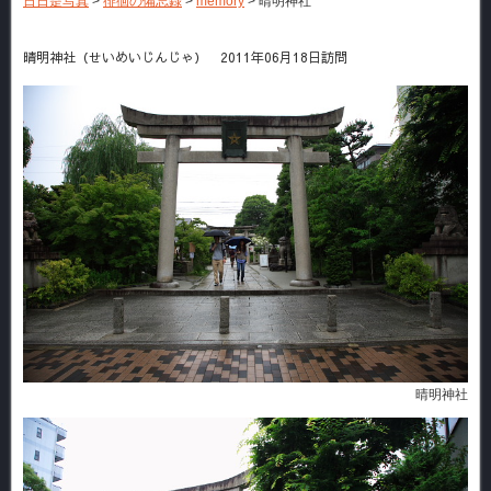
日日是写真
>
徘徊の備忘録
>
memory
>
晴明神社
晴明神社（せいめいじんじゃ） 2011年06月18日訪問
晴明神社