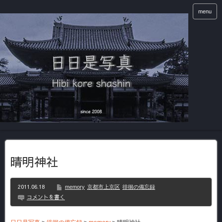
menu
晴明神社
2011.06.18
memory
京都市上京区
徘徊の備忘録
コメントを書く