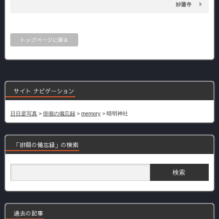
妙蓮寺
トップページに戻る
サイト ナビゲーション
日日是写真
>
徘徊の備忘録
>
memory
>
晴明神社
「徘徊の備忘録」の検索
過去の記事