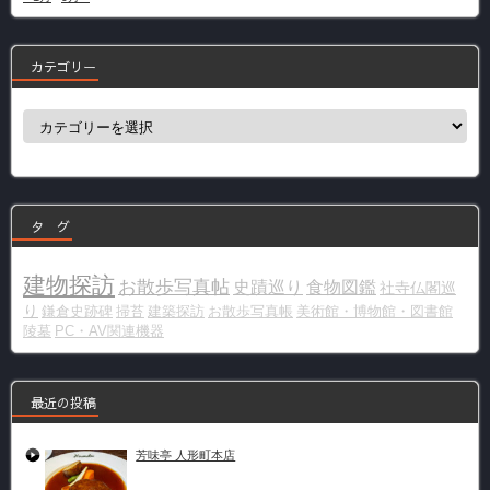
カテゴリー
カ
テ
ゴ
リ
ー
タ グ
建物探訪
お散歩写真帖
史蹟巡り
食物図鑑
社寺仏閣巡
り
鎌倉史跡碑
掃苔
建築探訪
お散歩写真帳
美術館・博物館・図書館
陵墓
PC・AV関連機器
最近の投稿
芳味亭 人形町本店