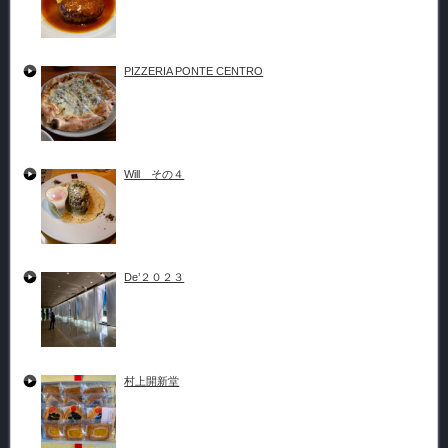
PIZZERIA PONTE CENTRO
Will その４
De’２０２３
村上開新堂