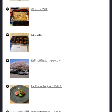
源氏 その３
CLUIZEL
仙川の町並み その１４
La Prima Pagina その３
井の頭恩賜公園 その６