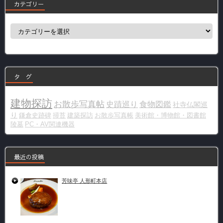
カテゴリー
カ
テ
ゴ
リ
ー
タ グ
建物探訪
お散歩写真帖
史蹟巡り
食物図鑑
社寺仏閣巡
り
鎌倉史跡碑
掃苔
建築探訪
お散歩写真帳
美術館・博物館・図書館
陵墓
PC・AV関連機器
最近の投稿
芳味亭 人形町本店