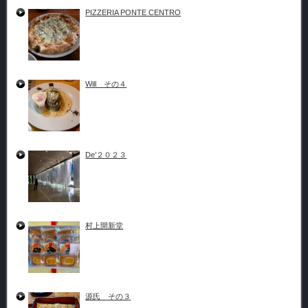
PIZZERIA PONTE CENTRO
Will その４
De’２０２３
村上開新堂
源氏 その３