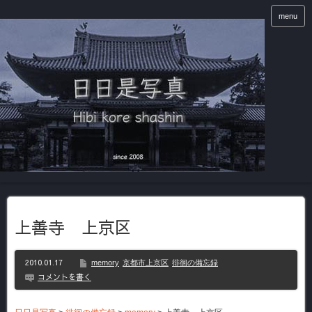
menu
上善寺 上京区
2010.01.17
memory
京都市上京区
徘徊の備忘録
コメントを書く