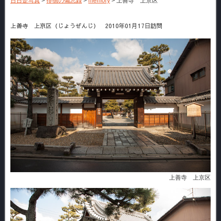
日日是写真
>
徘徊の備忘録
>
memory
>
上善寺 上京区
上善寺 上京区（じょうぜんじ） 2010年01月17日訪問
上善寺 上京区