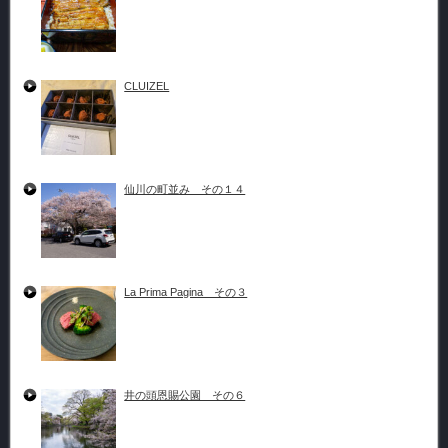
CLUIZEL
仙川の町並み その１４
La Prima Pagina その３
井の頭恩賜公園 その６