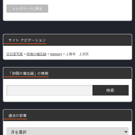
トップページに戻る
サイト ナビゲーション
日日是写真
>
徘徊の備忘録
>
memory
>
上善寺 上京区
「徘徊の備忘録」の検索
過去の記事
過
去