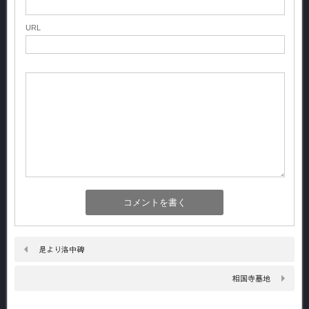
URL
是より洛中碑
相国寺墓地