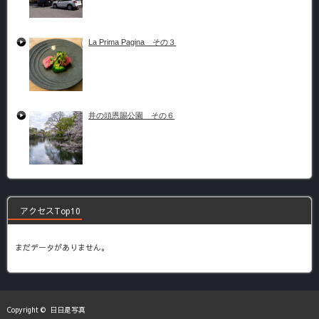
La Prima Pagina その３
井の頭恩賜公園 その６
アクセスTop10
まだデータがありません。
Copyright ©
日日是写真