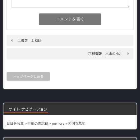
上善寺 上京区
京都御苑 出水の小川
トップページに戻る
サイト ナビゲーション
日日是写真
>
徘徊の備忘録
>
memory
>
相国寺墓地