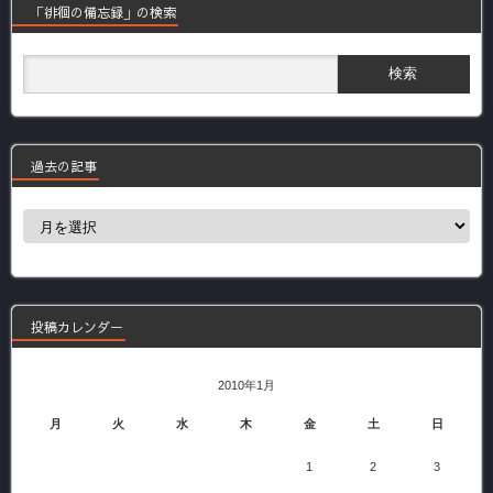
「徘徊の備忘録」の検索
過去の記事
過
去
の
記
事
投稿カレンダー
2010年1月
月
火
水
木
金
土
日
1
2
3