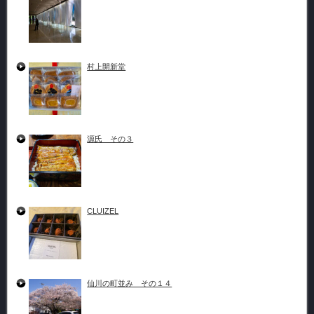
村上開新堂
源氏 その３
CLUIZEL
仙川の町並み その１４