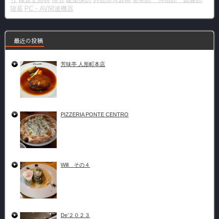
陵墓
PC・AV関連機器
最近の投稿
芳味亭 人形町本店
PIZZERIA PONTE CENTRO
Will その４
De’２０２３