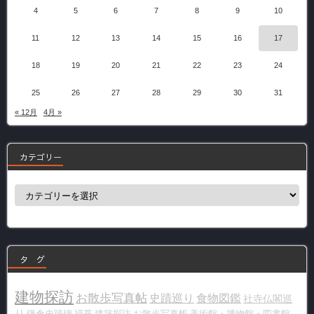
4
5
6
7
8
9
10
11
12
13
14
15
16
17
18
19
20
21
22
23
24
25
26
27
28
29
30
31
« 12月
4月 »
カテゴリー
カ
テ
ゴ
リ
ー
タ グ
建物探訪
お散歩写真帖
史蹟巡り
食物図鑑
社寺仏閣巡
り
鎌倉史跡碑
掃苔
建築探訪
お散歩写真帳
美術館・博物館・図書館