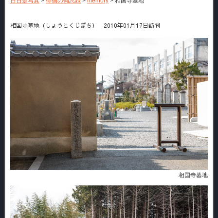
日日是写真
>
徘徊の備忘録
>
memory
>
相国寺墓地
相国寺墓地（しょうこくじぼち） 2010年01月17日訪問
相国寺墓地