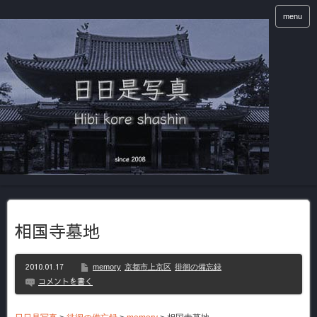
menu
相国寺墓地
2010.01.17
memory
京都市上京区
徘徊の備忘録
コメントを書く