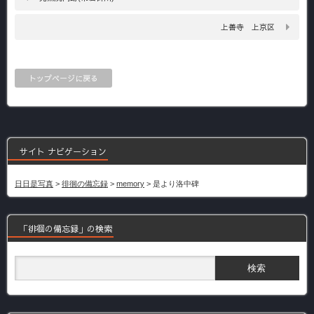
上善寺 上京区
トップページに戻る
サイト ナビゲーション
日日是写真
>
徘徊の備忘録
>
memory
>
是より洛中碑
「徘徊の備忘録」の検索