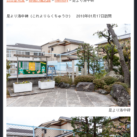
日日是写真
>
徘徊の備忘録
>
memory
>
是より洛中碑
是より洛中碑（これよりらくちゅうひ） 2010年01月17日訪問
是より洛中碑