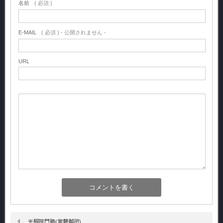
名前
( 必須 )
E-MAIL
( 必須 ) - 公開されません -
URL
光照院門跡(常磐御所)