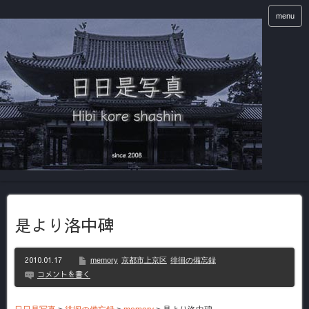
menu
是より洛中碑
2010.01.17
memory
京都市上京区
徘徊の備忘録
コメントを書く