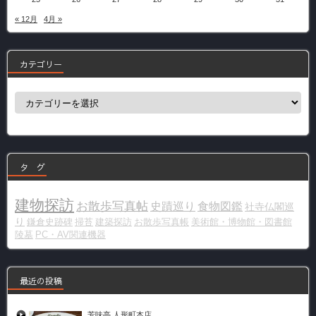
« 12月
4月 »
カテゴリー
カ
テ
ゴ
リ
ー
タ グ
建物探訪
お散歩写真帖
史蹟巡り
食物図鑑
社寺仏閣巡
り
鎌倉史跡碑
掃苔
建築探訪
お散歩写真帳
美術館・博物館・図書館
陵墓
PC・AV関連機器
最近の投稿
芳味亭 人形町本店