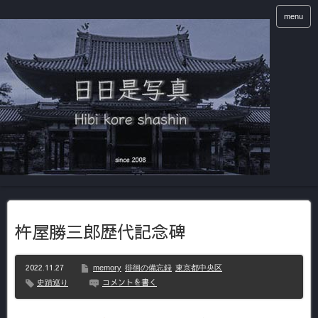
menu
杵屋勝三郎歴代記念碑
2022.11.27
memory
徘徊の備忘録
東京都中央区
コメントを書く
史蹟巡り