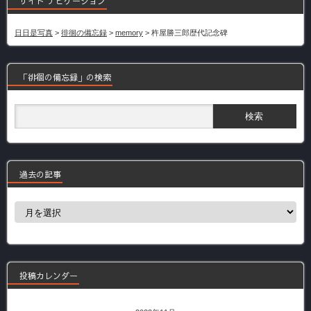
サイト ナビゲーション
日日是写真
>
徘徊の備忘録
>
memory
>
杵屋勝三郎歴代記念碑
「徘徊の備忘録」の検索
過去の記事
過
去
の
記
事
投稿カレンダー