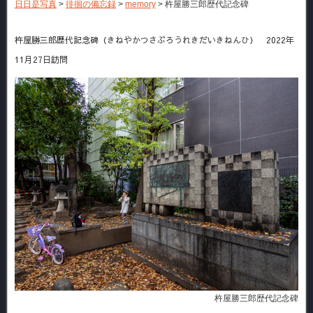
日日是写真
>
徘徊の備忘録
>
memory
>
杵屋勝三郎歴代記念碑
杵屋勝三郎歴代記念碑（きねやかつさぶろうれきだいきねんひ） 2022年
11月27日訪問
杵屋勝三郎歴代記念碑