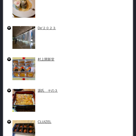
De’２０２３
村上開新堂
源氏 その３
CLUIZEL