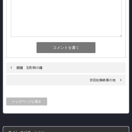
銅鐘 石町時の鐘
吉田松陰終焉の地
トップページに戻る