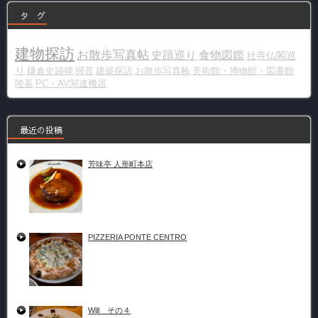
タ グ
建物探訪
お散歩写真帖
史蹟巡り
食物図鑑
社寺仏閣巡
り
鎌倉史跡碑
掃苔
建築探訪
お散歩写真帳
美術館・博物館・図書館
陵墓
PC・AV関連機器
最近の投稿
芳味亭 人形町本店
PIZZERIA PONTE CENTRO
Will その４