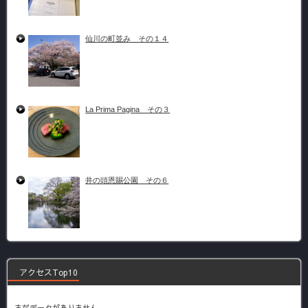
仙川の町並み その１４
La Prima Pagina その３
井の頭恩賜公園 その６
アクセスTop10
まだデータがありません。