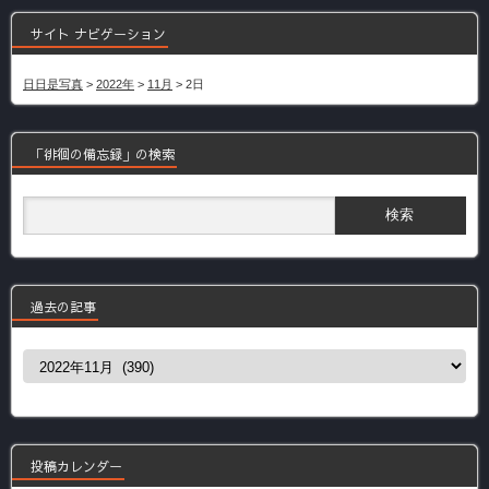
サイト ナビゲーション
日日是写真
>
2022年
>
11月
>
2日
「徘徊の備忘録」の検索
過去の記事
過
去
の
記
事
投稿カレンダー