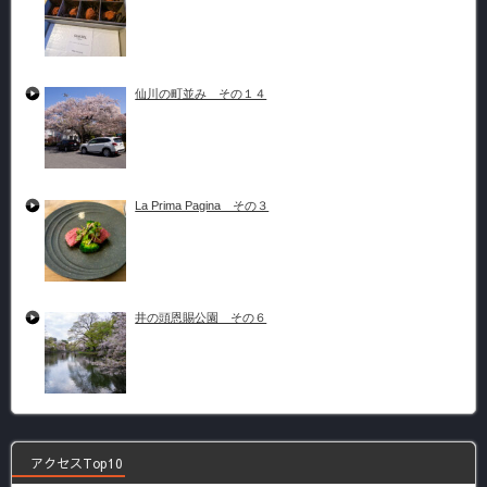
仙川の町並み その１４
La Prima Pagina その３
井の頭恩賜公園 その６
アクセスTop10