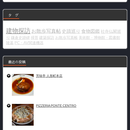
ー
タ グ
建物探訪
お散歩写真帖
史蹟巡り
食物図鑑
社寺仏閣巡
り
鎌倉史跡碑
掃苔
建築探訪
お散歩写真帳
美術館・博物館・図書館
陵墓
PC・AV関連機器
最近の投稿
芳味亭 人形町本店
PIZZERIA PONTE CENTRO