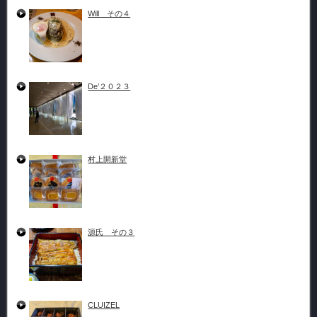
Will その４
De’２０２３
村上開新堂
源氏 その３
CLUIZEL