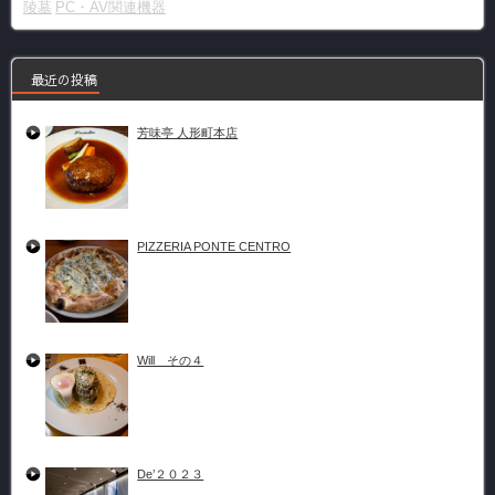
陵墓
PC・AV関連機器
最近の投稿
芳味亭 人形町本店
PIZZERIA PONTE CENTRO
Will その４
De’２０２３