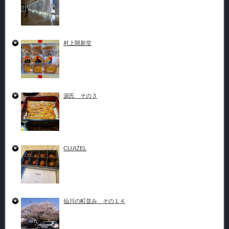
村上開新堂
源氏 その３
CLUIZEL
仙川の町並み その１４