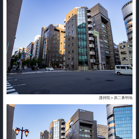
護持院ヶ原二番明地