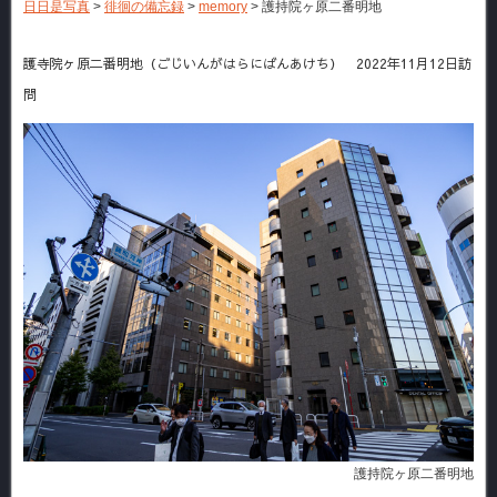
日日是写真
>
徘徊の備忘録
>
memory
>
護持院ヶ原二番明地
護寺院ヶ原二番明地（ごじいんがはらにばんあけち） 2022年11月12日訪
問
護持院ヶ原二番明地