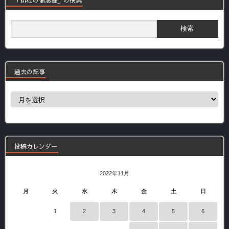
過去の記事
過
去
の
記
事
投稿カレンダー
2022年11月
月
火
水
木
金
土
日
1
2
3
4
5
6