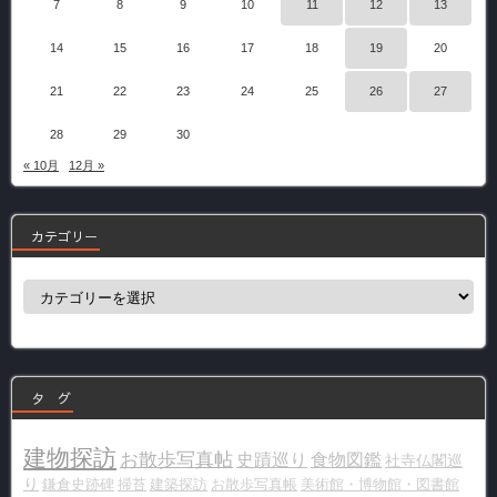
7
8
9
10
11
12
13
14
15
16
17
18
19
20
21
22
23
24
25
26
27
28
29
30
« 10月
12月 »
カテゴリー
カ
テ
ゴ
リ
ー
タ グ
建物探訪
お散歩写真帖
史蹟巡り
食物図鑑
社寺仏閣巡
り
鎌倉史跡碑
掃苔
建築探訪
お散歩写真帳
美術館・博物館・図書館