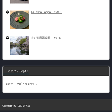
La Prima Pagina その３
井の頭恩賜公園 その６
アクセスTop10
まだデータがありません。
Copyright ©
日日是写真