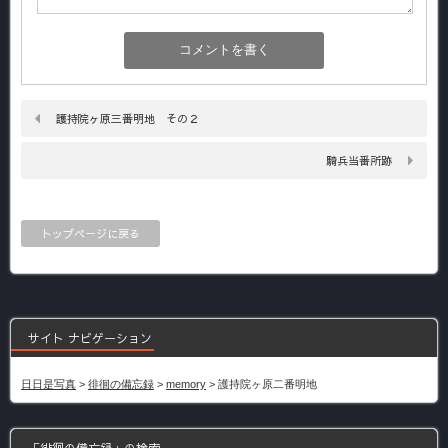
護持院ヶ原三番明地 その２
騎兵当番所跡
トップページに戻る
サイト ナビゲーション
日日是写真
>
徘徊の備忘録
>
memory
>
護持院ヶ原二番明地
「徘徊の備忘録」の検索