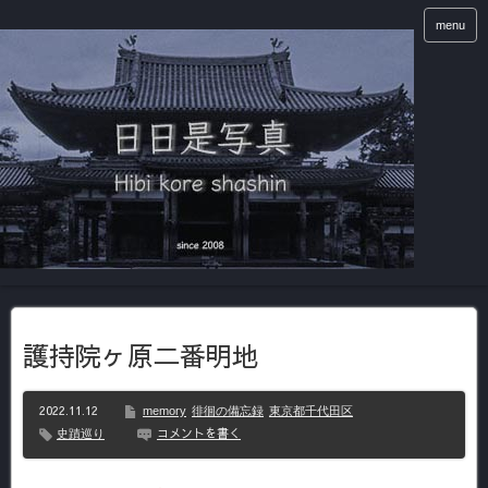
menu
護持院ヶ原二番明地
2022.11.12
memory
徘徊の備忘録
東京都千代田区
コメントを書く
史蹟巡り