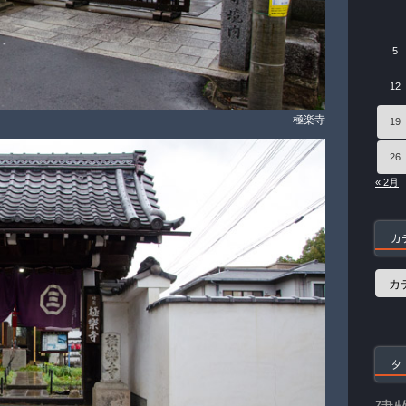
5
12
極楽寺
19
26
« 2月
カ
カ
テ
ゴ
リ
ー
タ