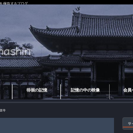
を保存するブログ
徘徊の記憶
記憶の中の映像
会員
楽寺
サ