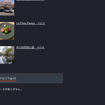
La Prima Pagina その３
井の頭恩賜公園 その６
クセスTop10
ータがありません。