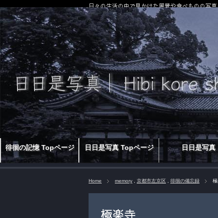
日々の生活の中で見かけた風景や食べものの写真
徘徊の記憶 Topページ
日日是写真 Topページ
日日是写真
Home
memory
,
京都市左京区
,
徘徊の備忘録
極
極楽寺