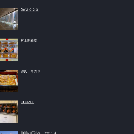
De’２０２３
村上開新堂
源氏 その３
CLUIZEL
仙川の町並み その１４