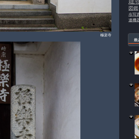
建
図鑑
歩写
連機
極楽寺
最