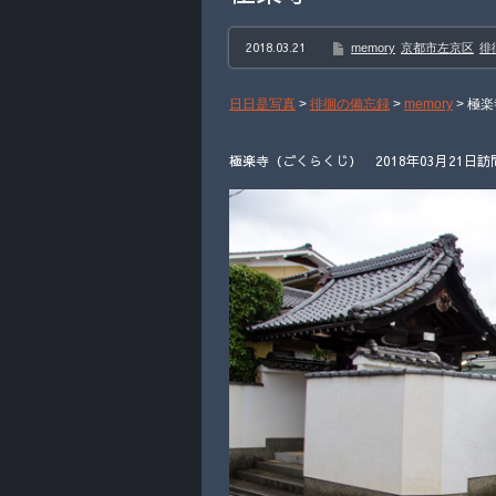
2018.03.21
memory
京都市左京区
徘
日日是写真
>
徘徊の備忘録
>
memory
>
極楽
極楽寺（ごくらくじ） 2018年03月21日訪