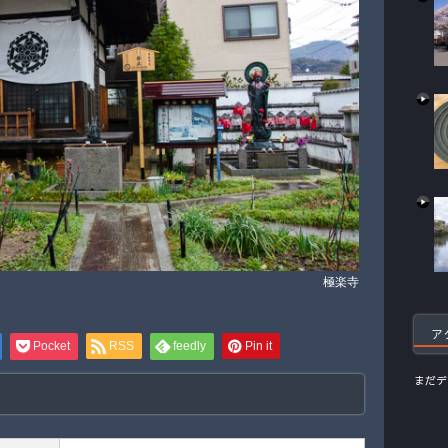
極楽寺
ア
Pocket
RSS
feedly
Pin it
まだデ