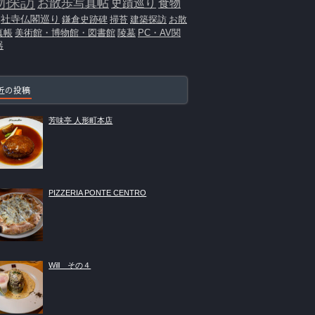
物探訪
お散歩写真帖
史蹟巡り
食物
社寺仏閣巡り
鎌倉史跡碑
掃苔
建築探訪
お散
真帳
美術館・博物館・図書館
陵墓
PC・AV関
器
近の投稿
芳味亭 人形町本店
PIZZERIA PONTE CENTRO
Will その４