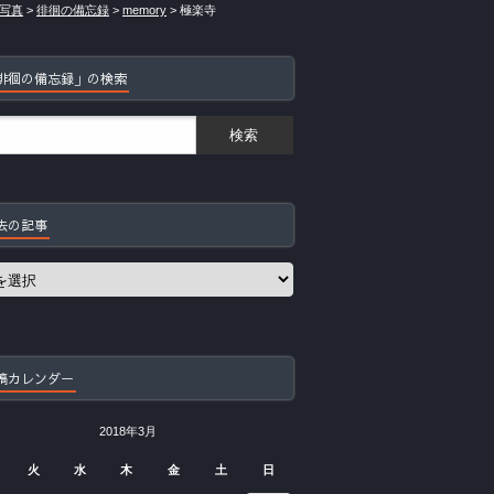
写真
>
徘徊の備忘録
>
memory
>
極楽寺
徘徊の備忘録」の検索
去の記事
稿カレンダー
2018年3月
火
水
木
金
土
日