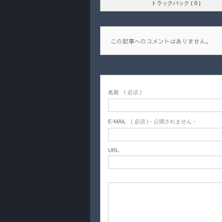
トラックバック ( 0 )
この記事へのコメントはありません。
名前
( 必須 )
E-MAIL
( 必須 ) - 公開されません -
URL