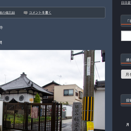
日日是
コメントを書く
徊の備忘録
「
寺
問
過
過
去
の
記
事
投
月