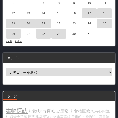
5
6
7
8
9
10
11
12
13
14
15
16
17
18
19
20
21
22
23
24
25
26
27
28
29
30
31
« 2月
4月 »
カテゴリー
カ
テ
ゴ
リ
ー
タ グ
建物探訪
お散歩写真帖
史蹟巡り
食物図鑑
社寺仏閣巡
り
鎌倉史跡碑
掃苔
建築探訪
お散歩写真帳
美術館・博物館・図書館