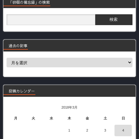
「徘徊の備忘録」の検索
過去の記事
過
去
の
記
事
投稿カレンダー
2018年3月
月
火
水
木
金
土
日
1
2
3
4