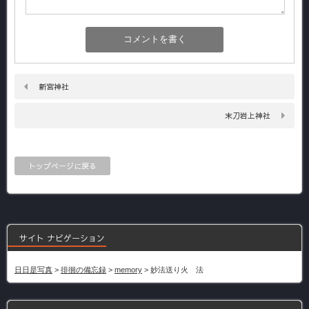
新宮神社
末刀岩上神社
トップページに戻る
サイト ナビゲーション
日日是写真
>
徘徊の備忘録
>
memory
>
妙法送り火 法