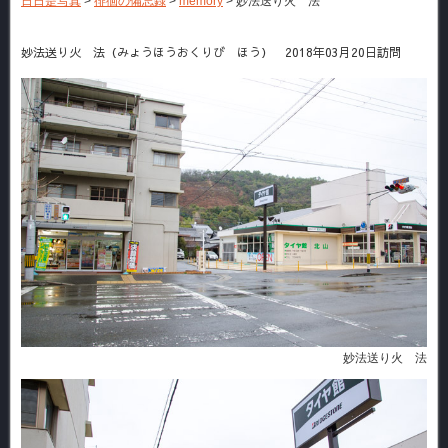
日日是写真
>
徘徊の備忘録
>
memory
>
妙法送り火 法
妙法送り火 法（みょうほうおくりび ほう） 2018年03月20日訪問
妙法送り火 法