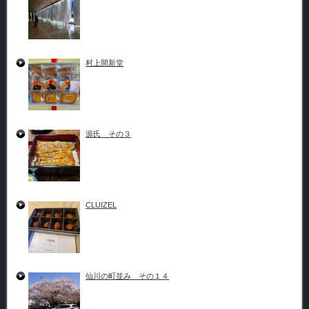
村上開新堂
源氏 その３
CLUIZEL
仙川の町並み その１４