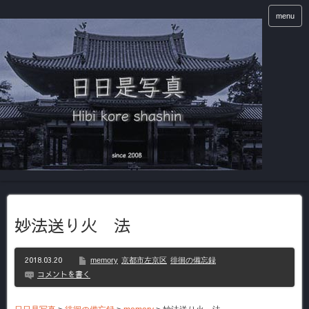
menu
妙法送り火 法
2018.03.20
memory
京都市左京区
徘徊の備忘録
コメントを書く