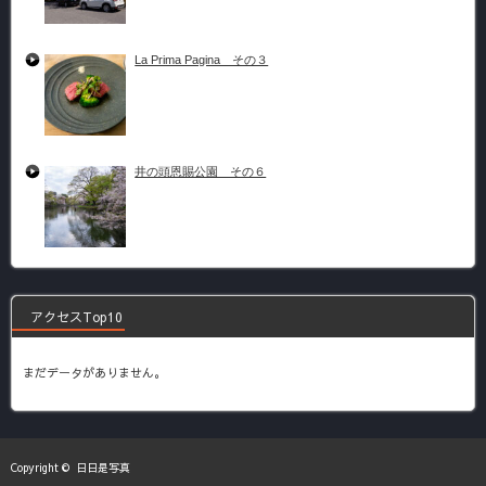
La Prima Pagina その３
井の頭恩賜公園 その６
アクセスTop10
まだデータがありません。
Copyright ©
日日是写真