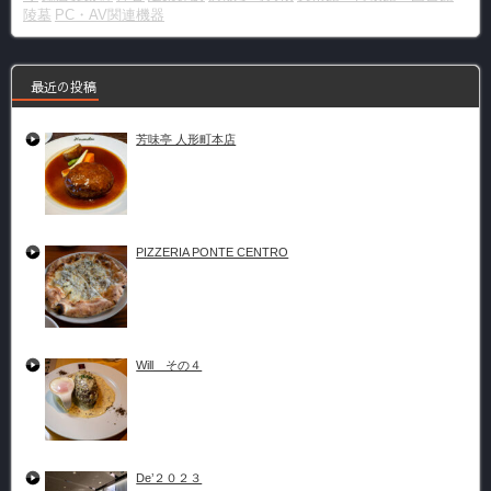
陵墓
PC・AV関連機器
最近の投稿
芳味亭 人形町本店
PIZZERIA PONTE CENTRO
Will その４
De’２０２３