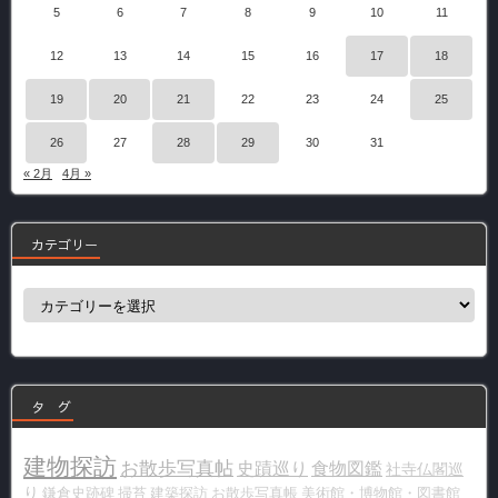
5
6
7
8
9
10
11
12
13
14
15
16
17
18
19
20
21
22
23
24
25
26
27
28
29
30
31
« 2月
4月 »
カテゴリー
カ
テ
ゴ
リ
ー
タ グ
建物探訪
お散歩写真帖
史蹟巡り
食物図鑑
社寺仏閣巡
り
鎌倉史跡碑
掃苔
建築探訪
お散歩写真帳
美術館・博物館・図書館