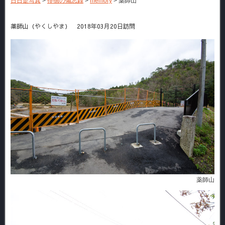
日日是写真
>
徘徊の備忘録
>
memory
>
薬師山
薬師山（やくしやま） 2018年03月20日訪問
薬師山