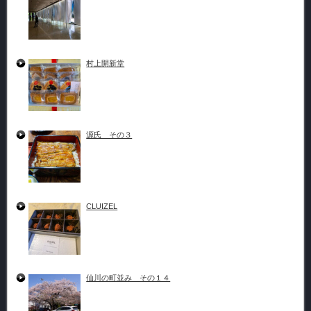
村上開新堂
源氏 その３
CLUIZEL
仙川の町並み その１４