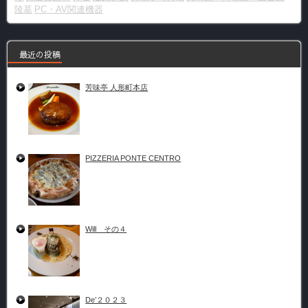
陵墓
PC・AV関連機器
最近の投稿
芳味亭 人形町本店
PIZZERIA PONTE CENTRO
Will その４
De’２０２３