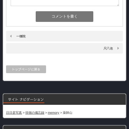
一様院
尺八池
トップページに戻る
サイト ナビゲーション
日日是写真
>
徘徊の備忘録
>
memory
>
薬師山