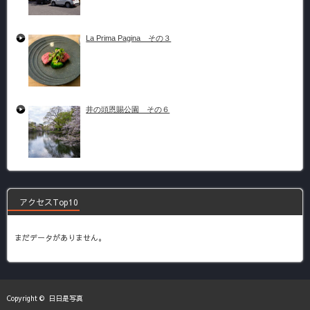
La Prima Pagina その３
井の頭恩賜公園 その６
アクセスTop10
まだデータがありません。
Copyright ©
日日是写真