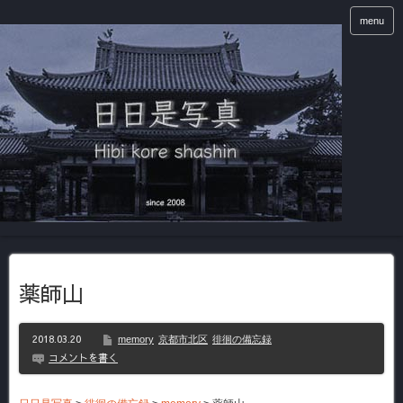
menu
薬師山
2018.03.20
memory
京都市北区
徘徊の備忘録
コメントを書く