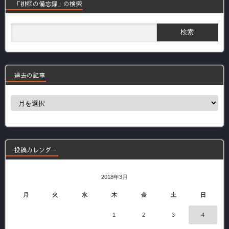
「徘徊の備忘録」の検索
過去の記事
過
去
の
記
事
投稿カレンダー
2018年3月
月
火
水
木
金
土
日
1
2
3
4