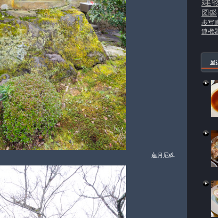
建
図鑑
歩写
連機
最
蓮月尼碑