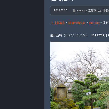
2018.03.20
memory
京都市北区
徘徊
日日是写真
>
徘徊の備忘録
>
memory
>
蓮月
蓮月尼碑（れんげつにのひ） 2018年03月