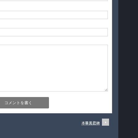
本尊美君碑