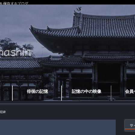
を保存するブログ
徘徊の記憶
記憶の中の映像
会員
尼碑
サ