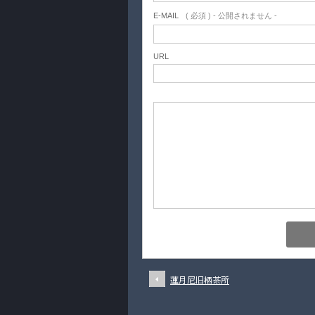
E-MAIL
( 必須 ) - 公開されません -
URL
蓮月尼旧栖茶所