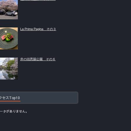
La Prima Pagina その３
井の頭恩賜公園 その６
クセスTop10
ータがありません。