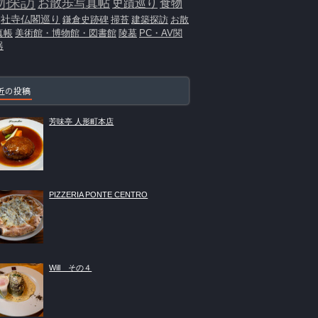
物探訪
お散歩写真帖
史蹟巡り
食物
社寺仏閣巡り
鎌倉史跡碑
掃苔
建築探訪
お散
真帳
美術館・博物館・図書館
陵墓
PC・AV関
器
近の投稿
芳味亭 人形町本店
PIZZERIA PONTE CENTRO
Will その４