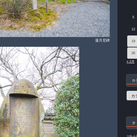
5
12
蓮月尼碑
19
26
« 2月
カ
カ
テ
ゴ
リ
ー
タ