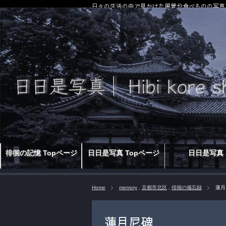
日々の生活の中で見かけた風景や食べものの写真
徘徊の記憶 Topページ
日日是写真 Topページ
日日是写真
Home
memory
,
京都市北区
,
徘徊の備忘録
蓮月
蓮月尼碑