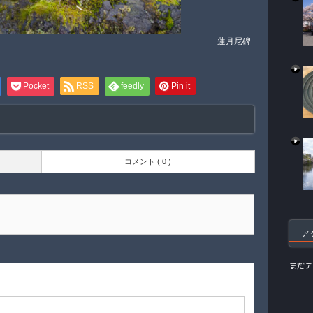
蓮月尼碑
Pocket
RSS
feedly
Pin it
コメント ( 0 )
ア
まだデ