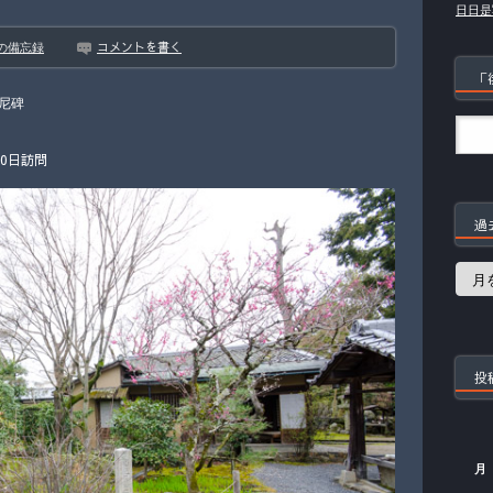
日日是
コメントを書く
の備忘録
「
尼碑
20日訪問
過
過
去
の
記
事
投
月