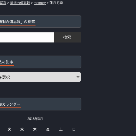
写真
>
徘徊の備忘録
>
memory
>
蓮月尼碑
徘徊の備忘録」の検索
去の記事
稿カレンダー
2018年3月
火
水
木
金
土
日