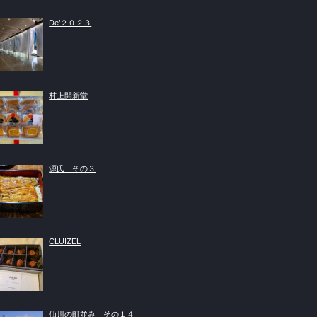
De’２０２３
村上開新堂
源氏 その３
CLUIZEL
仙川の町並み その１４