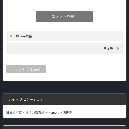
林丘寺宮墓
円光寺
トップページに戻る
サイト ナビゲーション
日日是写真
>
徘徊の備忘録
>
memory
>
西円寺