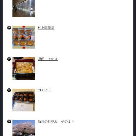
村上開新堂
源氏 その３
CLUIZEL
仙川の町並み その１４