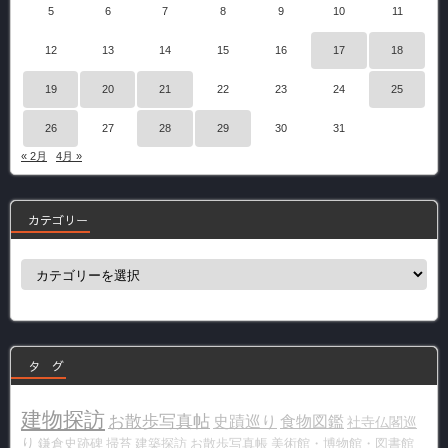
5
6
7
8
9
10
11
12
13
14
15
16
17
18
19
20
21
22
23
24
25
26
27
28
29
30
31
« 2月
4月 »
カテゴリー
カ
テ
ゴ
リ
ー
タ グ
建物探訪
お散歩写真帖
史蹟巡り
食物図鑑
社寺仏閣巡
り
鎌倉史跡碑
掃苔
建築探訪
お散歩写真帳
美術館・博物館・図書館