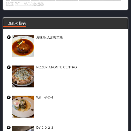
陵墓
PC・AV関連機器
最近の投稿
芳味亭 人形町本店
PIZZERIA PONTE CENTRO
Will その４
De’２０２３