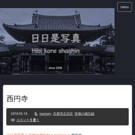
menu
西円寺
2018.03.19
memory
京都市左京区
徘徊の備忘録
コメントを書く