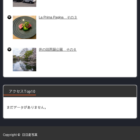
La Prima Pagina その３
井の頭恩賜公園 その６
アクセスTop10
まだデータがありません。
Copyright ©
日日是写真