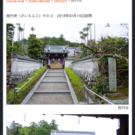
日日是写真
>
徘徊の備忘録
>
memory
>
西円寺
西円寺（さいえんじ）その３ 2018年03月19日訪問
西円寺