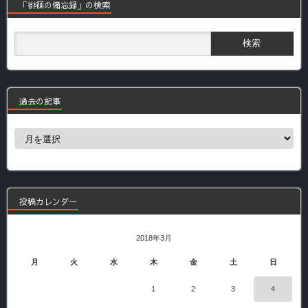
「徘徊の備忘録」の検索
過去の記事
過
去
の
記
事
投稿カレンダー
2018年3月
月
火
水
木
金
土
日
1
2
3
4