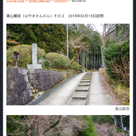
日日是写真
>
徘徊の備忘録
>
memory
>
葉山観音
葉山観音（はやまかんのん）その２ 2018年03月19日訪問
葉山観音