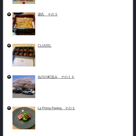
源氏 その３
CLUIZEL
仙川の町並み その１４
La Prima Pagina その３