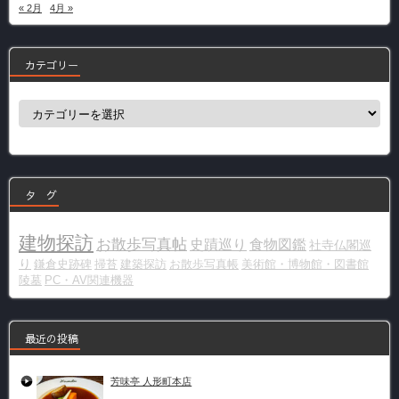
« 2月
4月 »
カテゴリー
カ
テ
ゴ
リ
ー
タ グ
建物探訪
お散歩写真帖
史蹟巡り
食物図鑑
社寺仏閣巡
り
鎌倉史跡碑
掃苔
建築探訪
お散歩写真帳
美術館・博物館・図書館
陵墓
PC・AV関連機器
最近の投稿
芳味亭 人形町本店