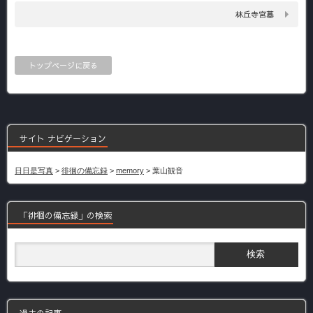
林丘寺宮墓
トップページに戻る
サイト ナビゲーション
日日是写真
>
徘徊の備忘録
>
memory
>
葉山観音
「徘徊の備忘録」の検索
過去の記事