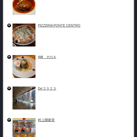
PIZZERIA PONTE CENTRO
Will その４
De’２０２３
村上開新堂