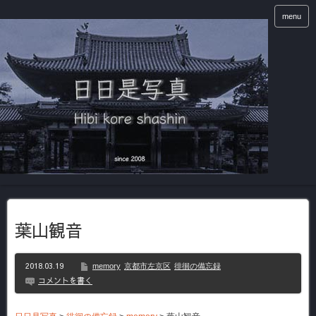
menu
葉山観音
2018.03.19
memory
京都市左京区
徘徊の備忘録
コメントを書く