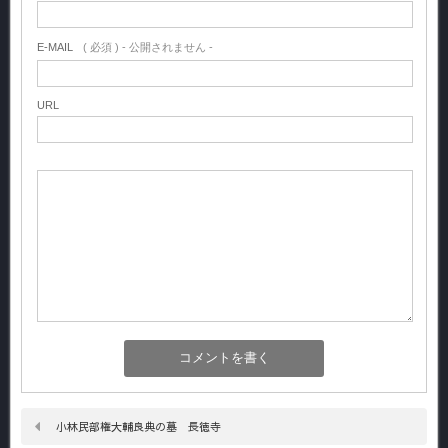
E-MAIL
( 必須 ) - 公開されません -
URL
小林民部権大輔良典の墓 長徳寺