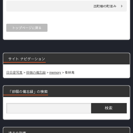
出町柳の町並み
トップページに戻る
サイト ナビゲーション
日日是写真
>
徘徊の備忘録
>
memory
>
養林庵
「徘徊の備忘録」の検索
過去の記事