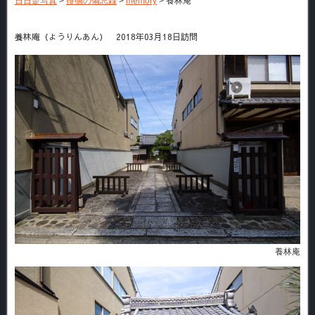
日日是写真
>
徘徊の備忘録
>
memory
>
養林庵
養林庵（ようりんあん） 2018年03月18日訪問
養林庵