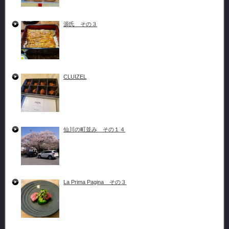
源氏 その３
CLUIZEL
仙川の町並み その１４
La Prima Pagina その３