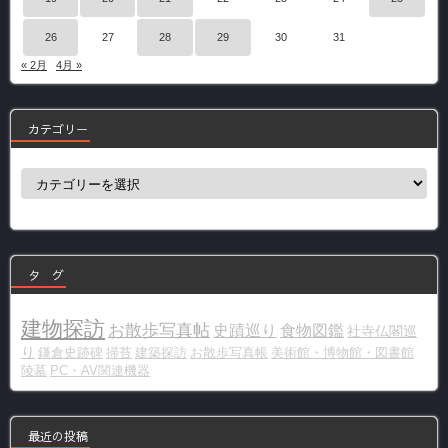
26
27
28
29
30
31
« 2月
4月 »
カテゴリー
カ
テ
ゴ
リ
ー
タ グ
建物探訪
お散歩写真帖
史蹟巡り
食物図鑑
社寺仏閣巡
り
鎌倉史跡碑
掃苔
建築探訪
お散歩写真帳
美術館・博物館・図書館
陵墓
PC・AV関連機器
最近の投稿