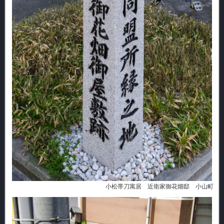
小松帯刀寓居 近衛家御花畑邸 小山町