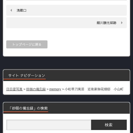
清蔵口
細川勝元邸跡
トップページに戻る
サイト ナビゲーション
日日是写真
>
徘徊の備忘録
>
memory
>
小松帯刀寓居 近衛家御花畑邸 小山町
「徘徊の備忘録」の検索