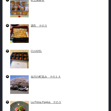
村上開新堂
源氏 その３
CLUIZEL
仙川の町並み その１４
La Prima Pagina その３