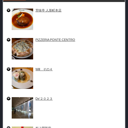
芳味亭 人形町本店
PIZZERIA PONTE CENTRO
Will その４
De’２０２３