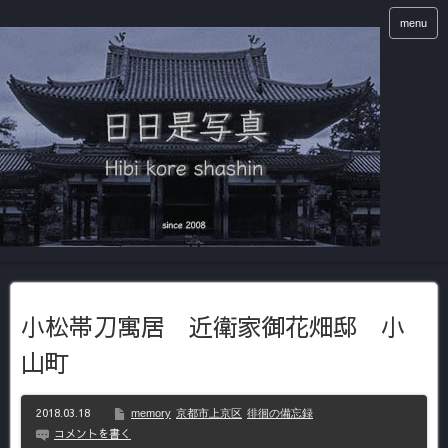
menu
小松帯刀寓居 近衛家御花畑邸 小
山町
2018.03.18
memory
京都市上京区
徘徊の備忘録
コメントを書く