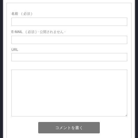
名前
( 必須 )
E-MAIL
( 必須 ) - 公開されません -
URL