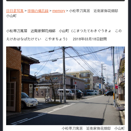
日日是写真
>
徘徊の備忘録
>
memory
>
小松帯刀寓居 近衛家御花畑邸
小山町
小松帯刀寓居 近衛家御花畑邸 小山町（こまつたてわきぐうきょ この
えけおはなばたけてい こやまちょう） 2018年03月18日訪問
小松帯刀寓居 近衛家御花畑邸 小山町