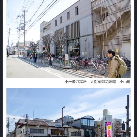
小松帯刀寓居 近衛家御花畑邸 小山町