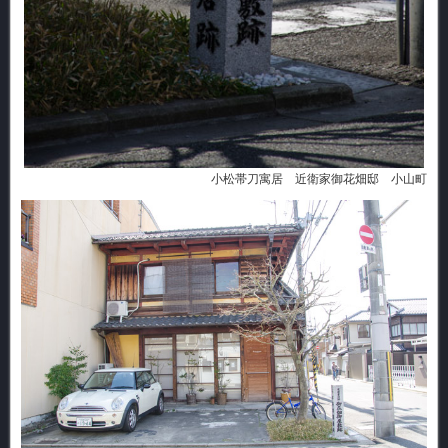
小松帯刀寓居 近衛家御花畑邸 小山町