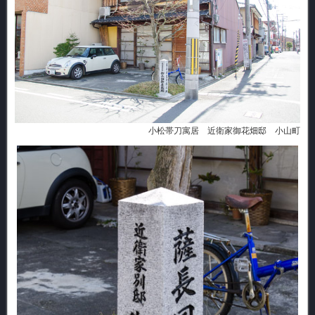
小松帯刀寓居 近衛家御花畑邸 小山町