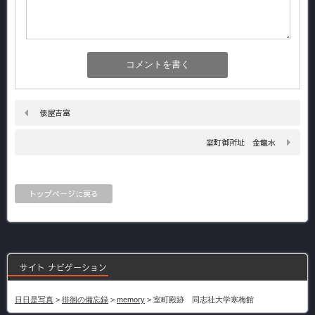
俵屋吉富
室町御所址 金龍水
トップページに戻る
サイト ナビゲーション
日日是写真
>
徘徊の備忘録
>
memory
>
室町殿跡 同志社大学寒梅館