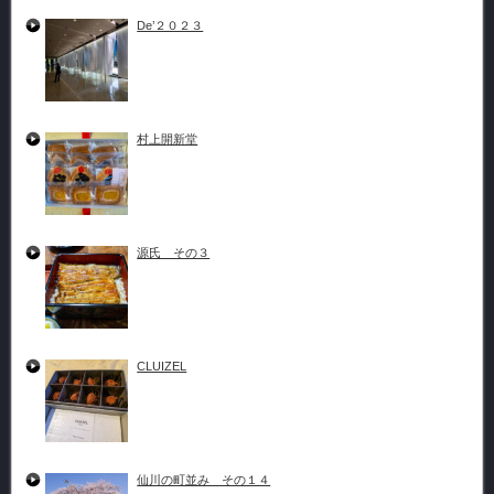
De’２０２３
村上開新堂
源氏 その３
CLUIZEL
仙川の町並み その１４