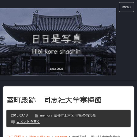
menu
室町殿跡 同志社大学寒梅館
2018.03.18
memory
京都市上京区
徘徊の備忘録
コメントを書く