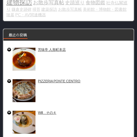
建物探訪
お散歩写真帖
史蹟巡り
食物図鑑
社寺仏閣巡
り
鎌倉史跡碑
掃苔
建築探訪
お散歩写真帳
美術館・博物館・図書館
陵墓
PC・AV関連機器
最近の投稿
芳味亭 人形町本店
PIZZERIA PONTE CENTRO
Will その４