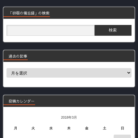
「徘徊の備忘録」の検索
過去の記事
過
去
の
記
事
投稿カレンダー
2018年3月
月
火
水
木
金
土
日