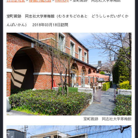
日日是写真
>
徘徊の備忘録
>
memory
>
室町殿跡 同志社大学寒梅館
室町殿跡 同志社大学寒梅館（むろまちどのあと どうししゃだいがくか
んばいかん） 2018年03月18日訪問
室町殿跡 同志社大学寒梅館