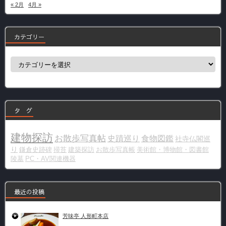
« 2月
4月 »
カテゴリー
カ
テ
ゴ
リ
ー
タ グ
建物探訪
お散歩写真帖
史蹟巡り
食物図鑑
社寺仏閣巡
り
鎌倉史跡碑
掃苔
建築探訪
お散歩写真帳
美術館・博物館・図書館
陵墓
PC・AV関連機器
最近の投稿
芳味亭 人形町本店