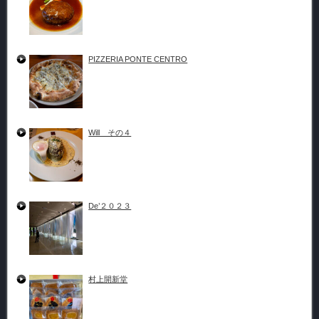
PIZZERIA PONTE CENTRO
Will その４
De’２０２３
村上開新堂