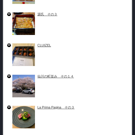
源氏 その３
CLUIZEL
仙川の町並み その１４
La Prima Pagina その３