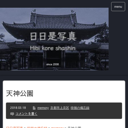
menu
天神公園
2018.03.18
memory
京都市上京区
徘徊の備忘録
コメントを書く