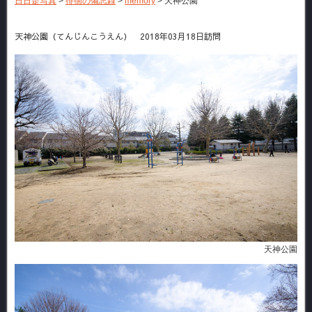
日日是写真
>
徘徊の備忘録
>
memory
>
天神公園
天神公園（てんじんこうえん） 2018年03月18日訪問
天神公園