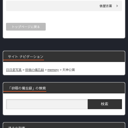
俵屋吉富
トップページに戻る
サイト ナビゲーション
日日是写真
>
徘徊の備忘録
>
memory
>
天神公園
「徘徊の備忘録」の検索
過去の記事