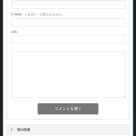
E-MAIL
( 必須 ) - 公開されません -
URL
瑞光院跡