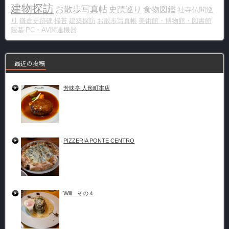
建物探訪
お散歩写真帖
史蹟巡り
食物図鑑
社寺仏閣巡
り
鎌倉史跡碑
掃苔
建築探訪
お散歩写真帳
美術館・博物館・図書館
陵墓
PC・AV関連機器
最近の投稿
芳味亭 人形町本店
PIZZERIA PONTE CENTRO
Will その４