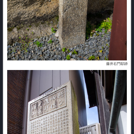
藤井右門邸跡