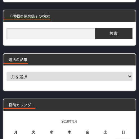
「徘徊の備忘録」の検索
過去の記事
過
去
の
記
事
投稿カレンダー
2018年3月
月
火
水
木
金
土
日