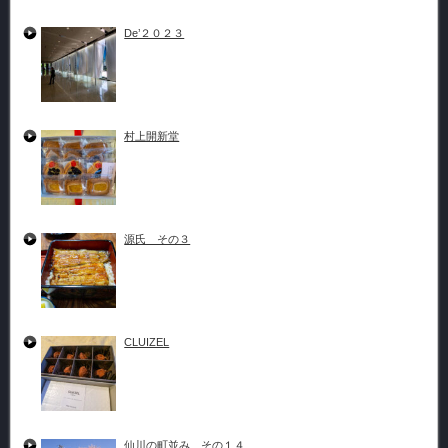
De’２０２３
村上開新堂
源氏 その３
CLUIZEL
仙川の町並み その１４