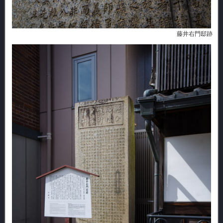
藤井右門邸跡