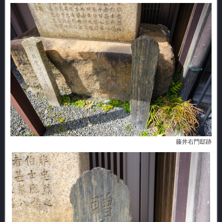
藤井右門邸跡