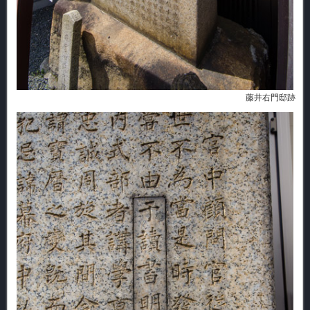
藤井右門邸跡