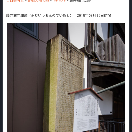
日日是写真
>
徘徊の備忘録
>
memory
>
藤井右門邸跡
藤井右門邸跡（ふじいうもんのていあと） 2018年03月18日訪問