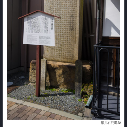
藤井右門邸跡