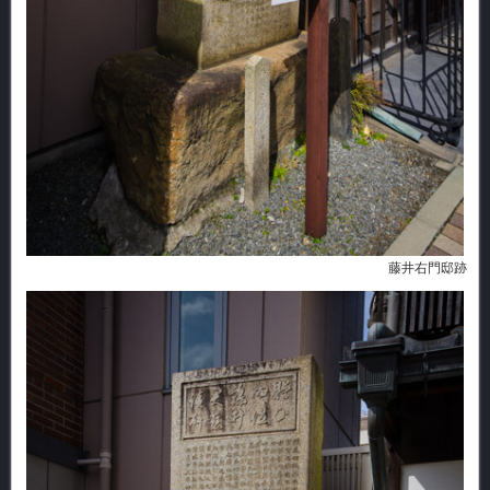
藤井右門邸跡