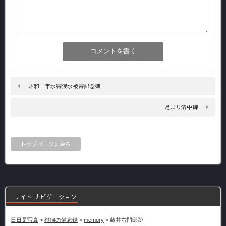
昭和十年水害浸水被害記念碑
是より洛中碑
トップページに戻る
サイト ナビゲーション
日日是写真
>
徘徊の備忘録
>
memory
>
藤井右門邸跡