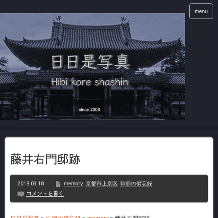
menu
藤井右門邸跡
2018.03.18
memory
京都市上京区
徘徊の備忘録
コメントを書く