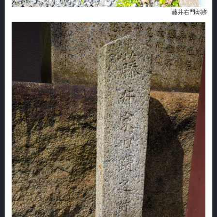
藤井右門邸跡