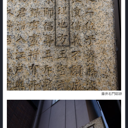
藤井右門邸跡