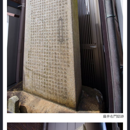
藤井右門邸跡