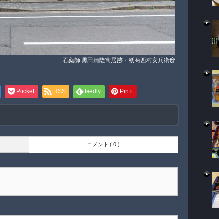
石薬師 黒田清隆寓居跡・紙商西村安兵衛邸
Pocket
RSS
feedly
Pin it
コメント ( 0 )