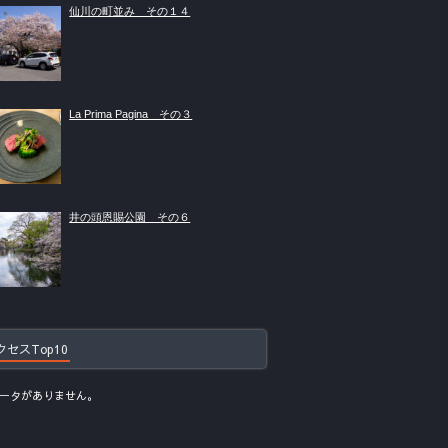
仙川の町並み その１４
La Prima Pagina その３
井の頭恩賜公園 その６
クセスTop10
ータがありません。