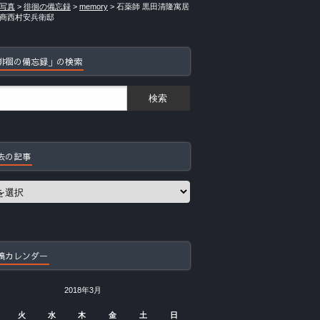
写真
>
徘徊の備忘録
>
memory
>
石薬師 黒田清隆寓居
商西村安兵衛邸
徘徊の備忘録」の検索
去の記事
稿カレンダー
2018年3月
火
水
木
金
土
日