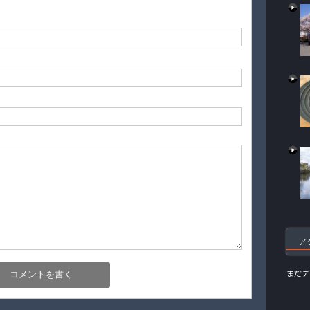
ア
まだデ