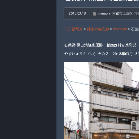
2018.03.18
memory
京都市上京区
徘
日日是写真
>
徘徊の備忘録
>
memory
>
石薬
石薬師 黒田清隆寓居跡・紙商西村安兵衛邸
やすひょうえてい）その２ 2018年03月18