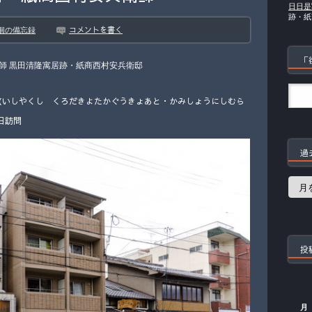
日日是
跡・紙
コメントを書く
徊の備忘録
「
師 黒田清隆寓居跡・紙商西村安兵衛邸
（いしやくし くろだきよたかぐうきょあと・かみしょうにしむら
日訪問
過
過
去
の
記
事
投
月