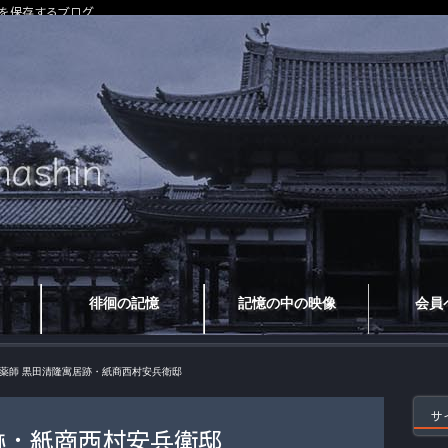
を保存するブログ
徘徊の記憶
記憶の中の映像
会員
薬師 黒田清隆寓居跡・紙商西村安兵衛邸
サ
跡・紙商西村安兵衛邸