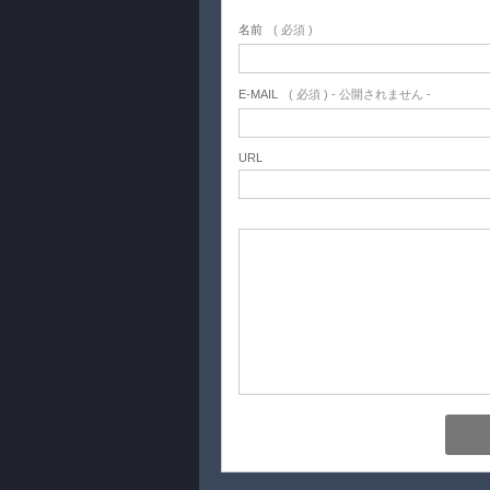
名前
( 必須 )
E-MAIL
( 必須 ) - 公開されません -
URL