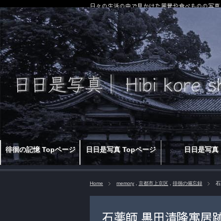
日々の生活の中で見かけた風景や食べものの写真
徘徊の記憶 Topページ
日日是写真 Topページ
日日是写真
Home
memory
,
京都市上京区
,
徘徊の備忘録
石
石薬師 黒田清隆寓居