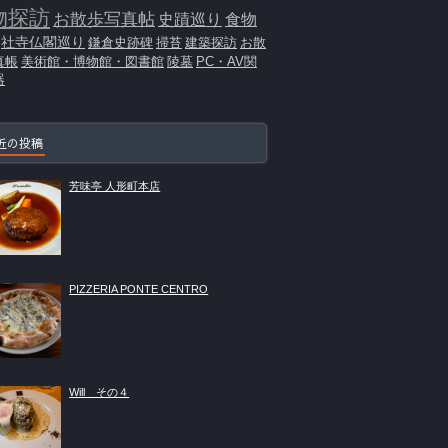
物探訪
お散歩写真帖
史蹟巡り
食物
社寺仏閣巡り
鎌倉史跡碑
掃苔
建築探訪
お散
真帳
美術館・博物館・図書館
陵墓
PC・AV関
器
近の投稿
芳味亭 人形町本店
PIZZERIA PONTE CENTRO
Will その４