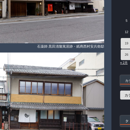
5
12
19
石薬師 黒田清隆寓居跡・紙商西村安兵衛邸
26
« 2月
カ
カ
テ
ゴ
リ
ー
タ