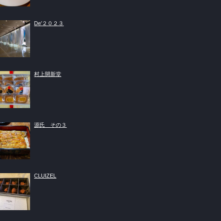
De’２０２３
村上開新堂
源氏 その３
CLUIZEL