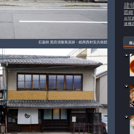
建
図鑑
歩写
連機
石薬師 黒田清隆寓居跡・紙商西村安兵衛邸
最