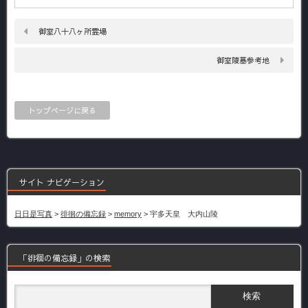
御室八十八ヶ所霊場
御室陵墓参考地
トップページに戻る
サイト ナビゲーション
日日是写真
>
徘徊の備忘録
>
memory
>
宇多天皇 大内山陵
「徘徊の備忘録」の検索