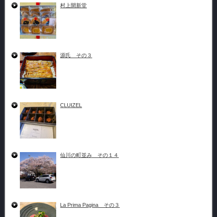
村上開新堂
源氏 その３
CLUIZEL
仙川の町並み その１４
La Prima Pagina その３