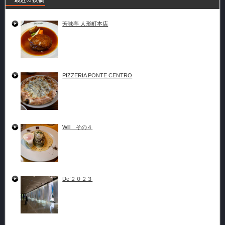
芳味亭 人形町本店
PIZZERIA PONTE CENTRO
Will その４
De’２０２３