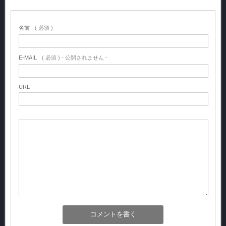
名前
( 必須 )
E-MAIL
( 必須 ) - 公開されません -
URL