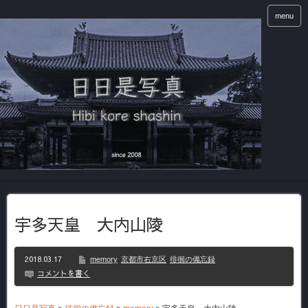
menu
宇多天皇 大内山陵
2018.03.17
memory
京都市右京区
徘徊の備忘録
コメントを書く