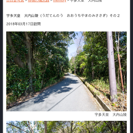
日日是写真
>
徘徊の備忘録
>
memory
>
宇多天皇 大内山陵
宇多天皇 大内山陵（うだてんのう おおうちやまのみささぎ）その２
2018年03月17日訪問
宇多天皇 大内山陵