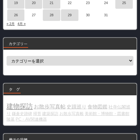
19
20
21
22
23
24
25
26
27
28
29
30
31
« 2月
4月 »
カテゴリー
カ
テ
ゴ
リ
ー
タ グ
建物探訪
お散歩写真帖
史蹟巡り
食物図鑑
社寺仏閣巡
り
鎌倉史跡碑
掃苔
建築探訪
お散歩写真帳
美術館・博物館・図書館
陵墓
PC・AV関連機器
最近の投稿