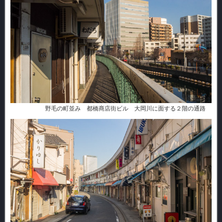
野毛の町並み 都橋商店街ビル 大岡川に面する２階の通路