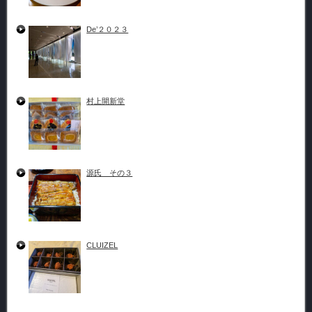
De’２０２３
村上開新堂
源氏 その３
CLUIZEL