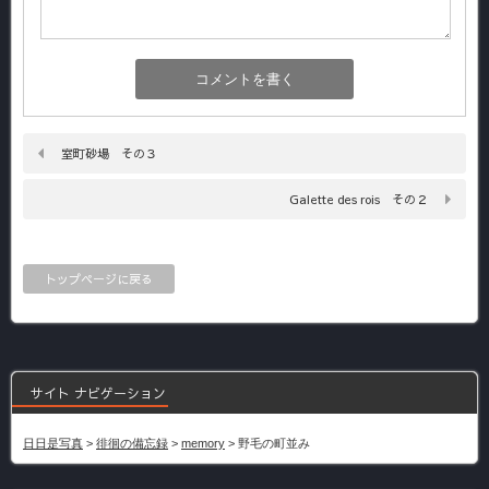
室町砂場 その３
Galette des rois その２
トップページに戻る
サイト ナビゲーション
日日是写真
>
徘徊の備忘録
>
memory
>
野毛の町並み