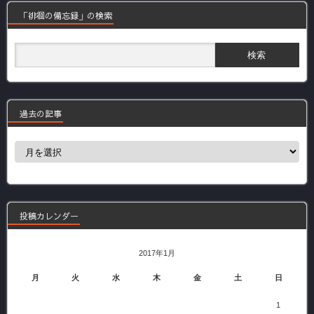
「徘徊の備忘録」の検索
過去の記事
過
去
の
記
事
投稿カレンダー
2017年1月
月
火
水
木
金
土
日
1