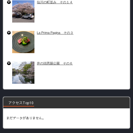
仙川の町並み その１４
La Prima Pagina その３
井の頭恩賜公園 その６
アクセスTop10
まだデータがありません。