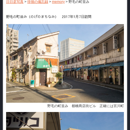
日日是写真
>
徘徊の備忘録
>
memory
>
野毛の町並み
野毛の町並み（のげのまちなみ） 2017年1月7日訪問
野毛の町並み 都橋商店街ビル 正確には宮川町