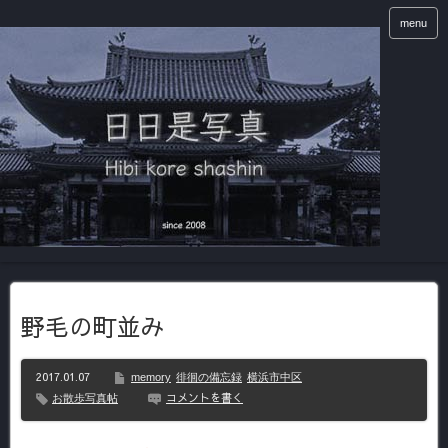
menu
野毛の町並み
2017.01.07
memory
徘徊の備忘録
横浜市中区
コメントを書く
お散歩写真帖