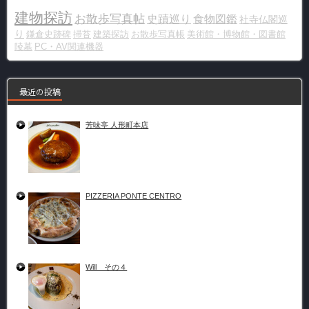
建物探訪
お散歩写真帖
史蹟巡り
食物図鑑
社寺仏閣巡
り
鎌倉史跡碑
掃苔
建築探訪
お散歩写真帳
美術館・博物館・図書館
陵墓
PC・AV関連機器
最近の投稿
芳味亭 人形町本店
PIZZERIA PONTE CENTRO
Will その４