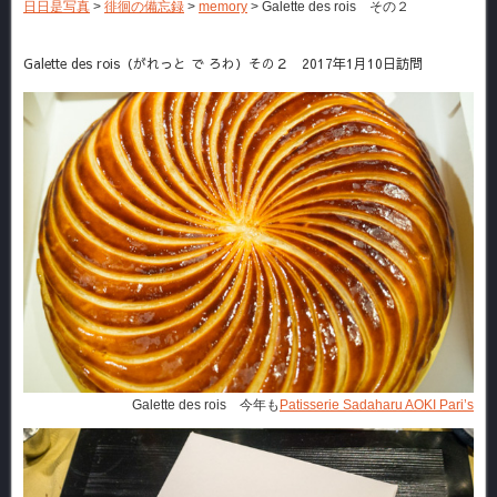
日日是写真
>
徘徊の備忘録
>
memory
>
Galette des rois その２
Galette des rois（がれっと で ろわ）その２ 2017年1月10日訪問
Galette des rois 今年も
Patisserie Sadaharu AOKI Pari’s