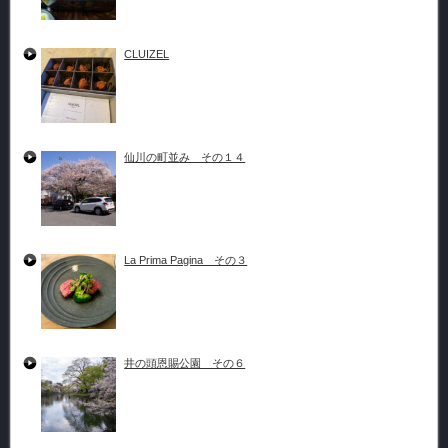
CLUIZEL
仙川の町並み その１４
La Prima Pagina その３
井の頭恩賜公園 その６