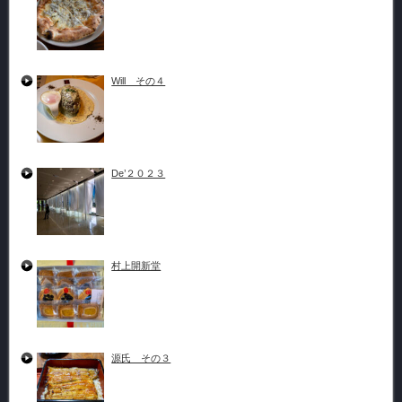
Will その４
De’２０２３
村上開新堂
源氏 その３