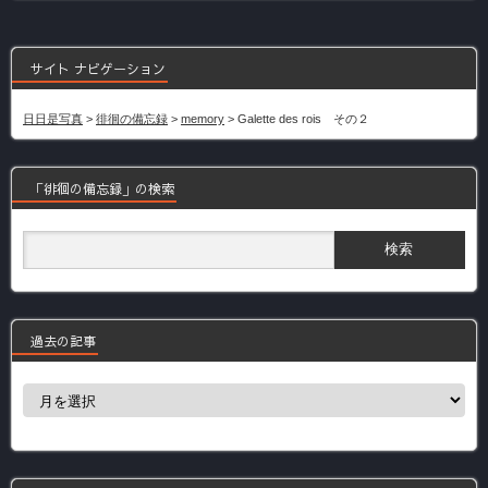
サイト ナビゲーション
日日是写真
>
徘徊の備忘録
>
memory
>
Galette des rois その２
「徘徊の備忘録」の検索
過去の記事
過
去
の
記
事