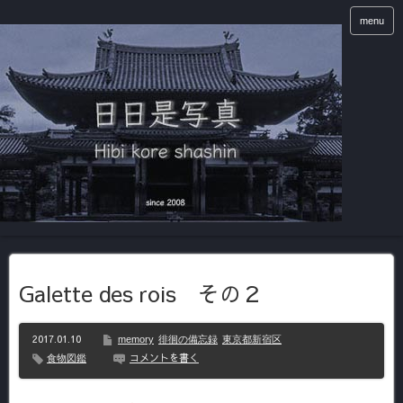
menu
Galette des rois その２
2017.01.10
memory
徘徊の備忘録
東京都新宿区
コメントを書く
食物図鑑