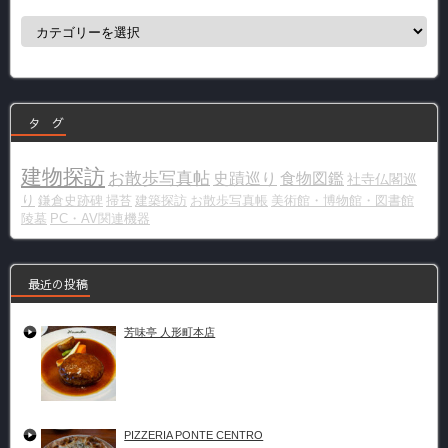
カ
テ
ゴ
リ
ー
タ グ
建物探訪
お散歩写真帖
史蹟巡り
食物図鑑
社寺仏閣巡
り
鎌倉史跡碑
掃苔
建築探訪
お散歩写真帳
美術館・博物館・図書館
陵墓
PC・AV関連機器
最近の投稿
芳味亭 人形町本店
PIZZERIA PONTE CENTRO