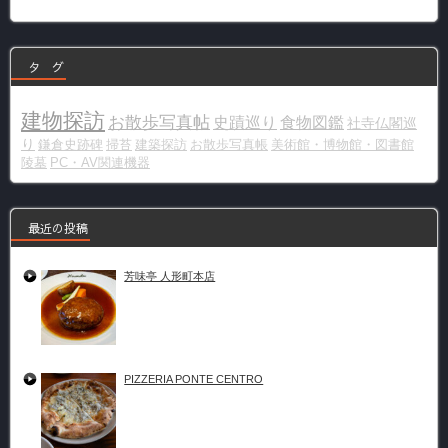
リ
ー
タ グ
建物探訪
お散歩写真帖
史蹟巡り
食物図鑑
社寺仏閣巡
り
鎌倉史跡碑
掃苔
建築探訪
お散歩写真帳
美術館・博物館・図書館
陵墓
PC・AV関連機器
最近の投稿
芳味亭 人形町本店
PIZZERIA PONTE CENTRO