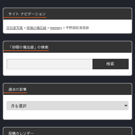
サイト ナビゲーション
日日是写真
>
徘徊の備忘録
>
memory
>
平野国臣潜居跡
「徘徊の備忘録」の検索
過去の記事
過
去
の
記
事
投稿カレンダー