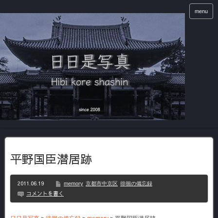
menu
平野国臣潜居跡
2011.06.19
memory
京都市中京区
徘徊の備忘録
コメントを書く