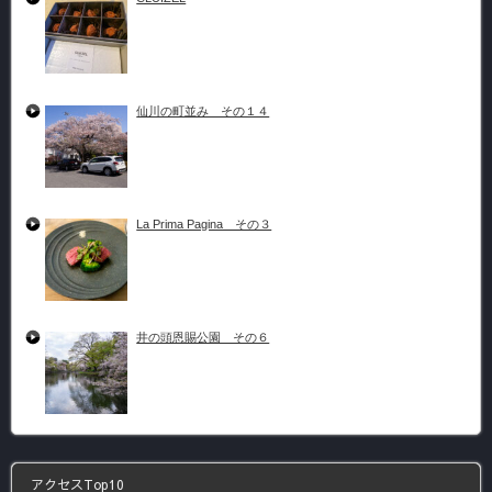
仙川の町並み その１４
La Prima Pagina その３
井の頭恩賜公園 その６
アクセスTop10