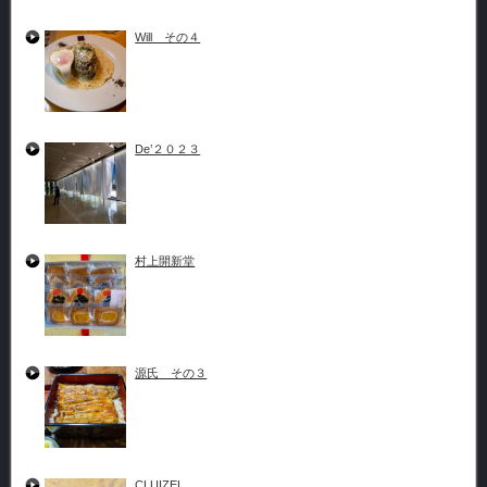
Will その４
De’２０２３
村上開新堂
源氏 その３
CLUIZEL