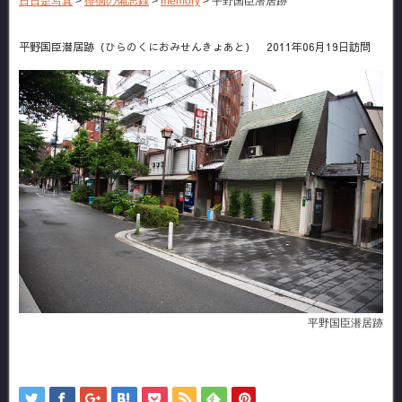
日日是写真
>
徘徊の備忘録
>
memory
>
平野国臣潜居跡
平野国臣潜居跡（ひらのくにおみせんきょあと） 2011年06月19日訪問
平野国臣潜居跡