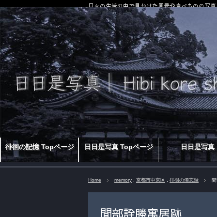
日々の生活の中で見かけた風景や食べものの写真
徘徊の記憶 Topページ
日日是写真 Topページ
日日是写真
Home
memory
,
京都市中京区
,
徘徊の備忘録
間
間部詮勝寓居跡