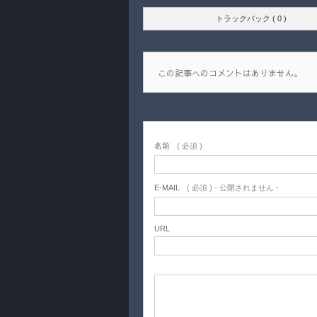
トラックバック ( 0 )
この記事へのコメントはありません。
名前
( 必須 )
E-MAIL
( 必須 ) - 公開されません -
URL