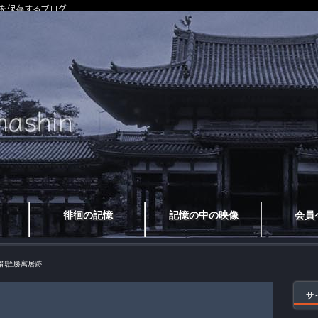
を保存するブログ
徘徊の記憶
記憶の中の映像
会員
部詮勝寓居跡
サ