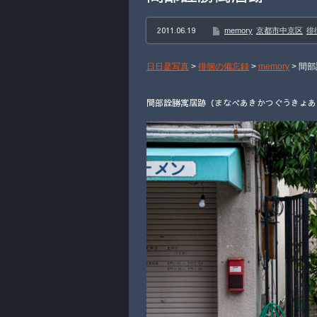
2011.06.19
memory
京都市中京区
徘
日日是写真
>
徘徊の備忘録
>
memory
>
間部
間部詮勝寓居跡（まなべあきかつぐうきょあと