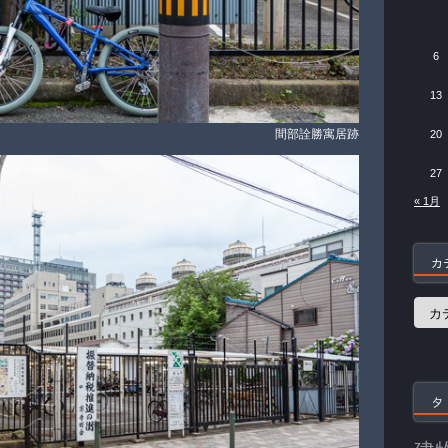
6
13
間部詮勝寓居跡
20
27
« 1月
カ
カ
テ
ゴ
リ
ー
タ