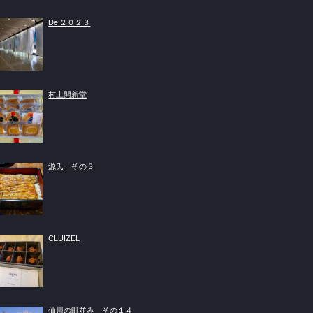
De’２０２３
村上開新堂
源氏 その３
CLUIZEL
仙川の町並み その１４