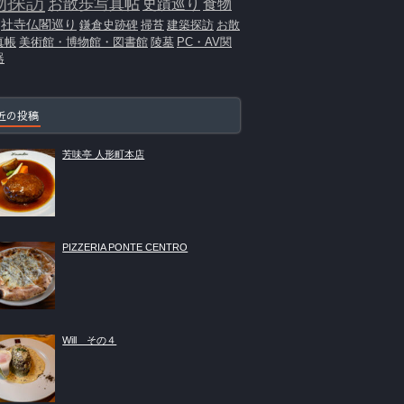
物探訪
お散歩写真帖
史蹟巡り
食物
社寺仏閣巡り
鎌倉史跡碑
掃苔
建築探訪
お散
真帳
美術館・博物館・図書館
陵墓
PC・AV関
器
近の投稿
芳味亭 人形町本店
PIZZERIA PONTE CENTRO
Will その４