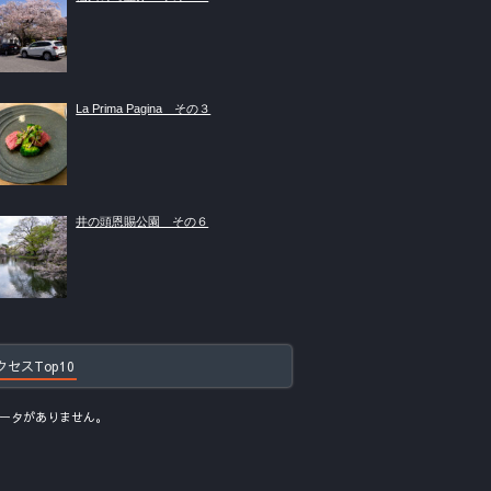
La Prima Pagina その３
井の頭恩賜公園 その６
クセスTop10
ータがありません。