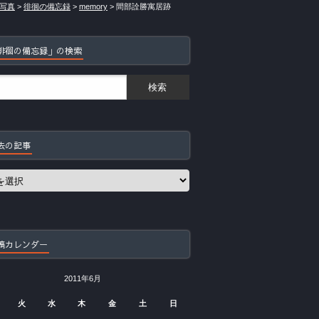
写真
>
徘徊の備忘録
>
memory
>
間部詮勝寓居跡
徘徊の備忘録」の検索
去の記事
稿カレンダー
2011年6月
火
水
木
金
土
日