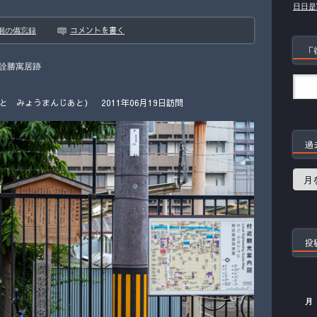
日日是
コメントを書く
徊の備忘録
「
詮勝寓居跡
 みょうまんじあと） 2011年06月19日訪問
過
過
去
の
記
事
投
月