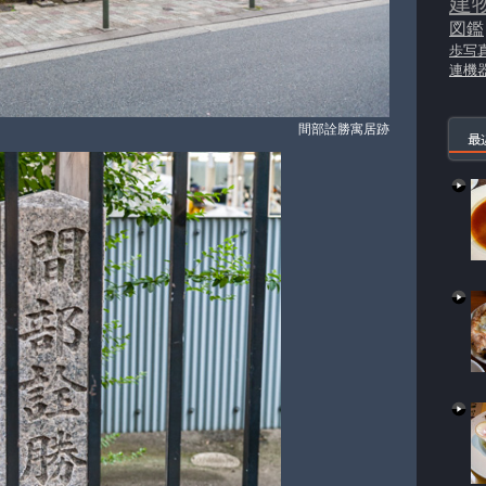
建
図鑑
歩写
連機
間部詮勝寓居跡
最