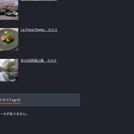
La Prima Pagina その３
井の頭恩賜公園 その６
クセスTop10
ータがありません。