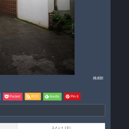
織成館
Pocket
RSS
feedly
Pin it
コメント ( 0 )