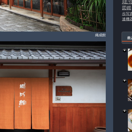
建
図鑑
歩写
連機
織成館
最