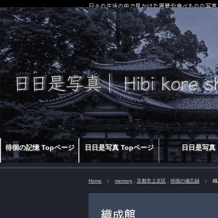
日々の生活の中で見かけた風景や食べものの写真
徘徊の記憶 Topページ
日日是写真 Topページ
日日是写真
Home
memory
,
京都市上京区
,
徘徊の備忘録
織
織成館