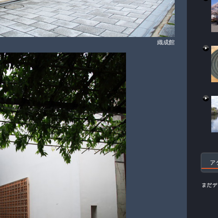
織成館
ア
まだデ