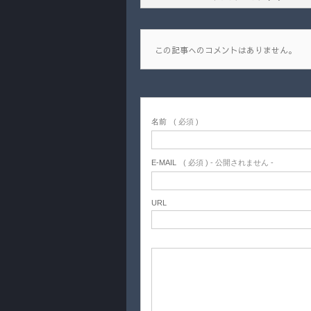
この記事へのコメントはありません。
名前
( 必須 )
E-MAIL
( 必須 ) - 公開されません -
URL