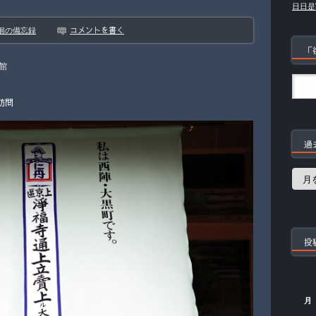
日日是
コメントを書く
徊の備忘録
「
館
訪問
過
過
去
の
記
事
投
月