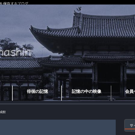
を保存するブログ
徘徊の記憶
記憶の中の映像
会員
成館
サ