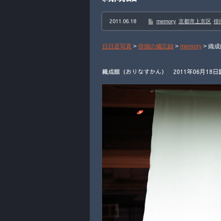
2011.06.18
memory
京都市上京区
徘
日日是写真
>
徘徊の備忘録
>
memory
>
織成
織成館（おりなすかん） 2011年06月18日