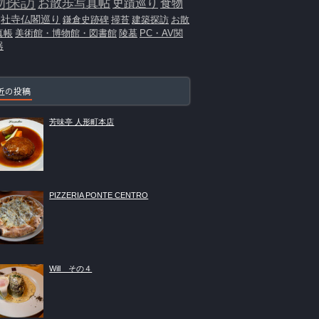
物探訪
お散歩写真帖
史蹟巡り
食物
社寺仏閣巡り
鎌倉史跡碑
掃苔
建築探訪
お散
真帳
美術館・博物館・図書館
陵墓
PC・AV関
器
近の投稿
芳味亭 人形町本店
PIZZERIA PONTE CENTRO
Will その４