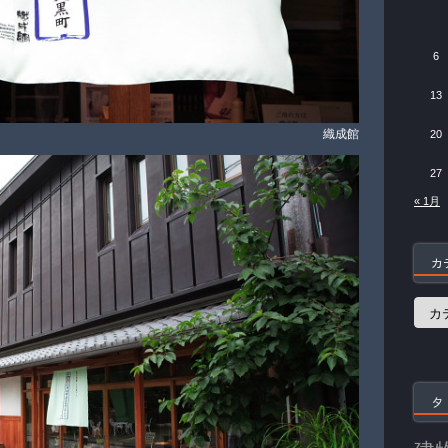
6
13
織成館
20
27
« 1月
カ
カ
テ
ゴ
リ
ー
タ