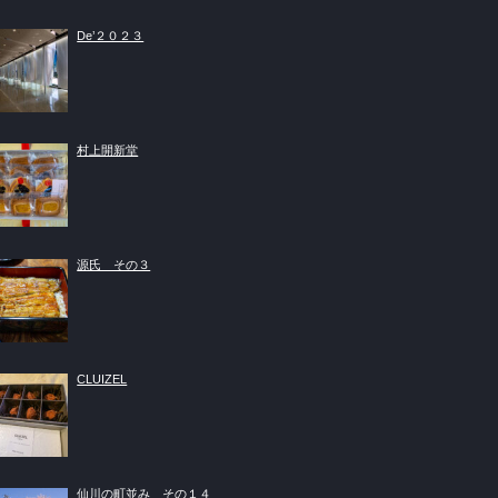
De’２０２３
村上開新堂
源氏 その３
CLUIZEL
仙川の町並み その１４