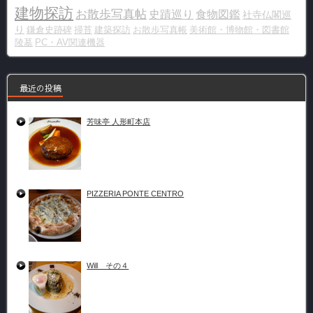
建物探訪
お散歩写真帖
史蹟巡り
食物図鑑
社寺仏閣巡
り
鎌倉史跡碑
掃苔
建築探訪
お散歩写真帳
美術館・博物館・図書館
陵墓
PC・AV関連機器
最近の投稿
芳味亭 人形町本店
PIZZERIA PONTE CENTRO
Will その４