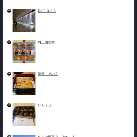
De’２０２３
村上開新堂
源氏 その３
CLUIZEL
仙川の町並み その１４