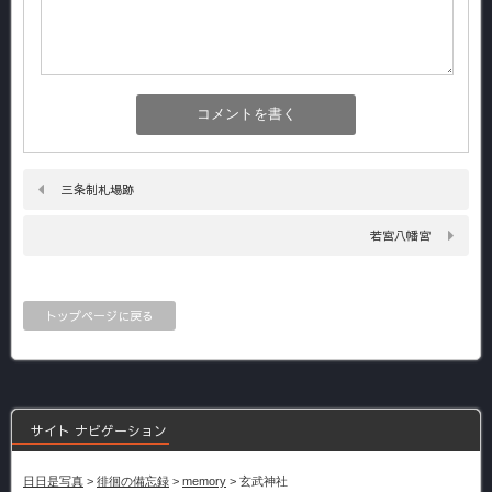
三条制札場跡
若宮八幡宮
トップページに戻る
サイト ナビゲーション
日日是写真
>
徘徊の備忘録
>
memory
>
玄武神社