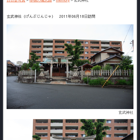
日日是写真
>
徘徊の備忘録
>
memory
>
玄武神社
玄武神社（げんぶじんじゃ） 2011年06月18日訪問
玄武神社