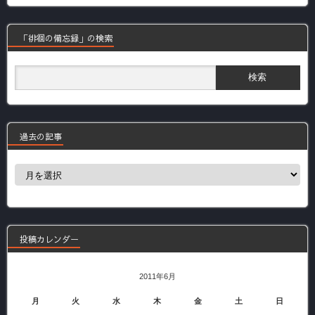
「徘徊の備忘録」の検索
過去の記事
過
去
の
記
事
投稿カレンダー
2011年6月
月
火
水
木
金
土
日