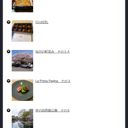
CLUIZEL
仙川の町並み その１４
La Prima Pagina その３
井の頭恩賜公園 その６