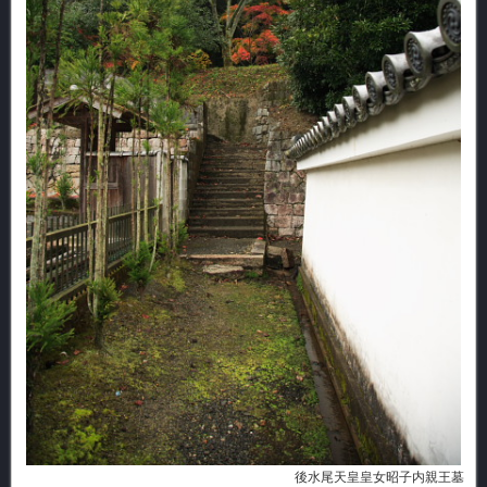
後水尾天皇皇女昭子内親王墓