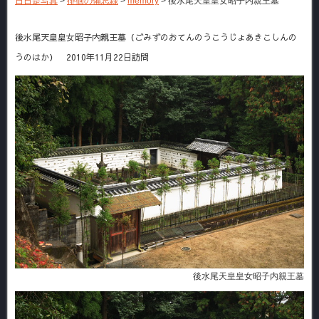
日日是写真
>
徘徊の備忘録
>
memory
>
後水尾天皇皇女昭子内親王墓
後水尾天皇皇女昭子内親王墓（ごみずのおてんのうこうじょあきこしんの
うのはか） 2010年11月22日訪問
後水尾天皇皇女昭子内親王墓