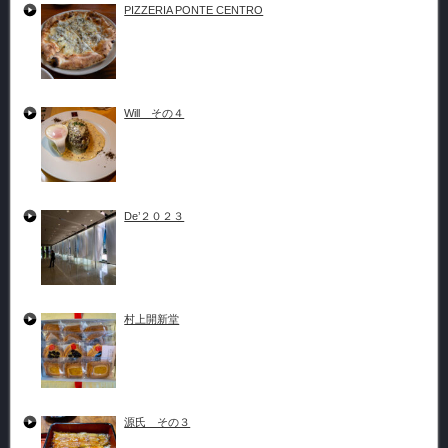
PIZZERIA PONTE CENTRO
Will その４
De’２０２３
村上開新堂
源氏 その３