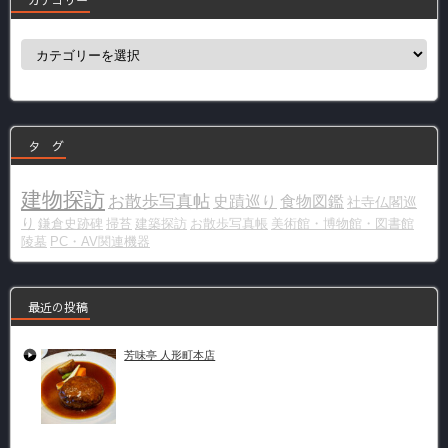
カ
テ
ゴ
リ
ー
タ グ
建物探訪
お散歩写真帖
史蹟巡り
食物図鑑
社寺仏閣巡
り
鎌倉史跡碑
掃苔
建築探訪
お散歩写真帳
美術館・博物館・図書館
陵墓
PC・AV関連機器
最近の投稿
芳味亭 人形町本店