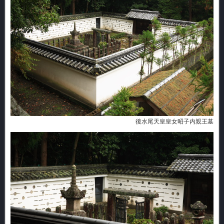
後水尾天皇皇女昭子内親王墓