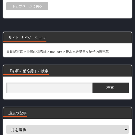
トップページに戻る
サイト ナビゲーション
日日是写真
>
徘徊の備忘録
>
memory
>
後水尾天皇皇女昭子内親王墓
「徘徊の備忘録」の検索
過去の記事
過
去