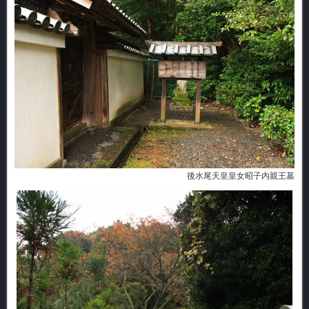
後水尾天皇皇女昭子内親王墓