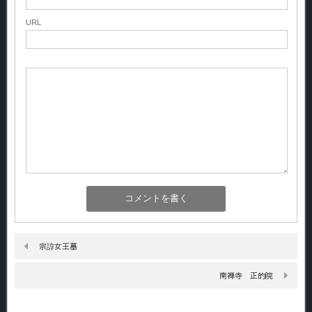
URL
宗諄女王墓
南禅寺 正的院