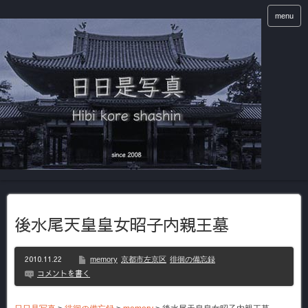
menu
後水尾天皇皇女昭子内親王墓
2010.11.22
memory
京都市左京区
徘徊の備忘録
コメントを書く