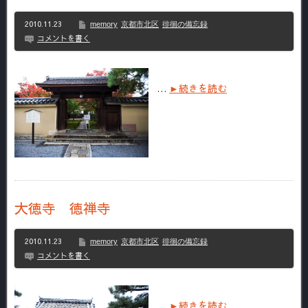
2010.11.23
memory
京都市北区
徘徊の備忘録
コメントを書く
…
►続きを読む
大徳寺 徳禅寺
2010.11.23
memory
京都市北区
徘徊の備忘録
コメントを書く
…
►続きを読む