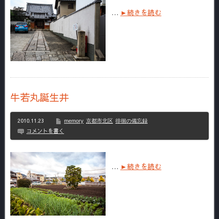
…
►続きを読む
牛若丸誕生井
2010.11.23
memory
京都市北区
徘徊の備忘録
コメントを書く
…
►続きを読む