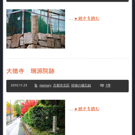
…
►続きを読む
大徳寺 瑞源院跡
2010.11.23
1件
memory
京都市北区
徘徊の備忘録
…
►続きを読む