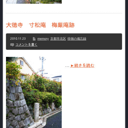
大徳寺 寸松庵 梅厳庵跡
2010.11.23
memory
京都市北区
徘徊の備忘録
コメントを書く
…
►続きを読む