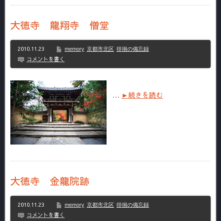
大徳寺 龍翔寺 僧堂
2010.11.23
memory
京都市北区
徘徊の備忘録
コメントを書く
…
►続きを読む
大徳寺 金龍院跡
2010.11.23
memory
京都市北区
徘徊の備忘録
コメントを書く