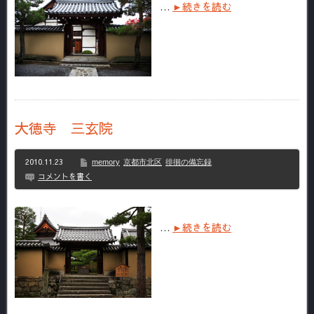
…
►続きを読む
大徳寺 三玄院
2010.11.23
memory
京都市北区
徘徊の備忘録
コメントを書く
…
►続きを読む