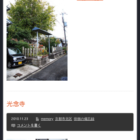
光念寺
2010.11.23
memory
京都市北区
徘徊の備忘録
コメントを書く