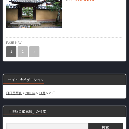
PAGE NAVI
1
2
»
サイト ナビゲーション
日日是写真
>
2010年
>
11月
>
23日
「徘徊の備忘録」の検索