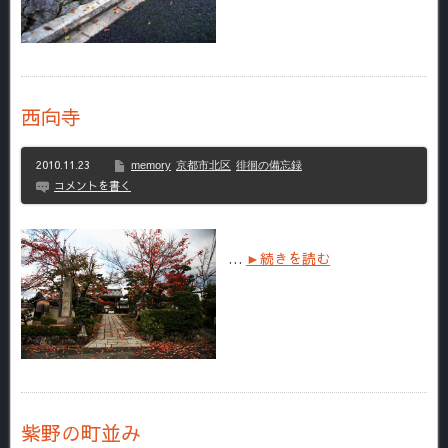
西向寺
2010.11.23
memory
京都市北区
徘徊の備忘録
コメントを書く
…
►続きを読む
紫野の町並み