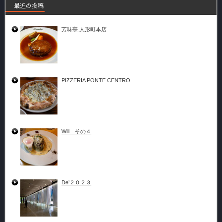
最近の投稿
芳味亭 人形町本店
PIZZERIA PONTE CENTRO
Will その４
De’２０２３