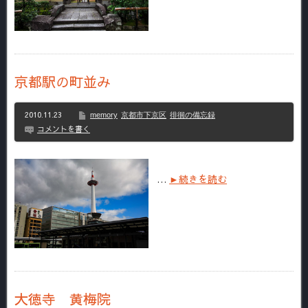
京都駅の町並み
2010.11.23
memory
京都市下京区
徘徊の備忘録
コメントを書く
…
►続きを読む
大徳寺 黄梅院