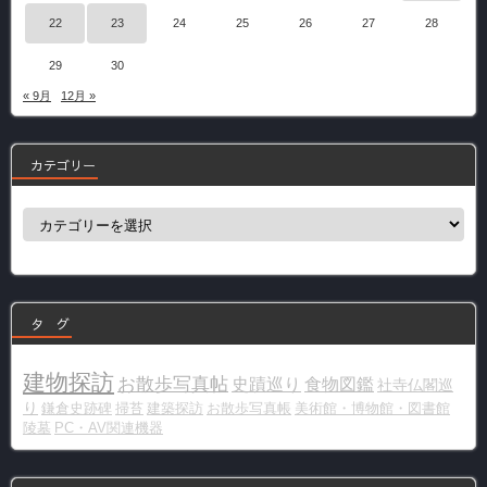
22
23
24
25
26
27
28
29
30
« 9月
12月 »
カテゴリー
カ
テ
ゴ
リ
ー
タ グ
建物探訪
お散歩写真帖
史蹟巡り
食物図鑑
社寺仏閣巡
り
鎌倉史跡碑
掃苔
建築探訪
お散歩写真帳
美術館・博物館・図書館
陵墓
PC・AV関連機器