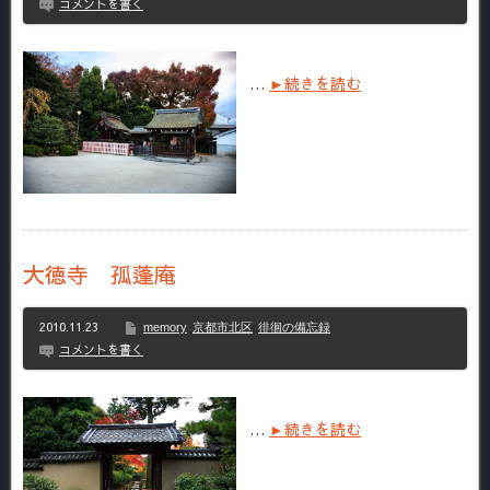
コメントを書く
…
►続きを読む
大徳寺 孤蓬庵
2010.11.23
memory
京都市北区
徘徊の備忘録
コメントを書く
…
►続きを読む