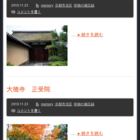
2010.11.23
memory
京都市北区
徘徊の備忘録
コメントを書く
…
►続きを読む
大徳寺 正受院
2010.11.23
memory
京都市北区
徘徊の備忘録
コメントを書く
…
►続きを読む