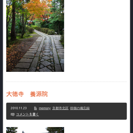
大徳寺 養源院
2010.11.23
memory
京都市北区
徘徊の備忘録
コメントを書く