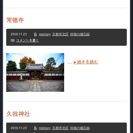
常徳寺
2010.11.23
memory
京都市北区
徘徊の備忘録
コメントを書く
…
►続きを読む
久我神社
2010.11.23
memory
京都市北区
徘徊の備忘録