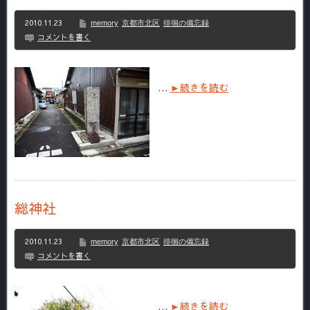
2010.11.23
memory
京都市北区
徘徊の備忘録
コメントを書く
…
►続きを読む
総神社
2010.11.23
memory
京都市北区
徘徊の備忘録
コメントを書く
…
►続きを読む