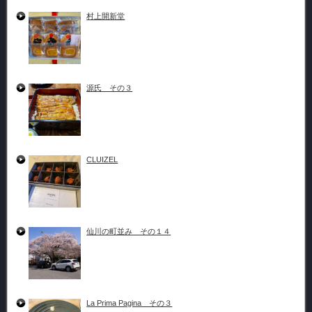
村上開新堂
源氏 その３
CLUIZEL
仙川の町並み その１４
La Prima Pagina その３