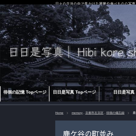
日々の生活の中で見かけた風景や食べものの写真
徘徊の記憶 Topページ
日日是写真 Topページ
日日是写真
Home
memory
,
京都市左京区
,
徘徊の備忘録
鹿
鹿ケ谷の町並み