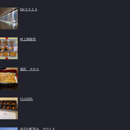
De’２０２３
村上開新堂
源氏 その３
CLUIZEL
仙川の町並み その１４