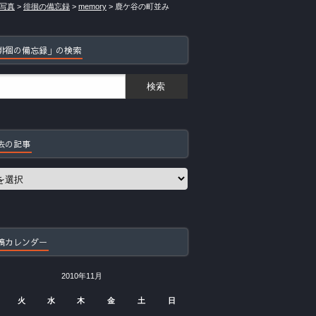
写真
>
徘徊の備忘録
>
memory
>
鹿ケ谷の町並み
徘徊の備忘録」の検索
去の記事
稿カレンダー
2010年11月
火
水
木
金
土
日