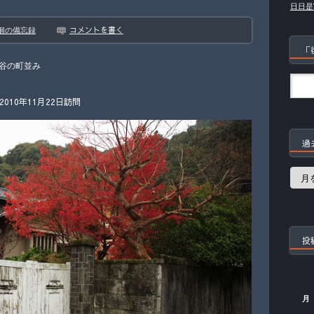
日日是
コメントを書く
徊の備忘録
「
谷の町並み
10年11月22日訪問
過
過
去
の
記
事
投
月