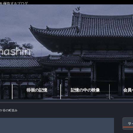
を保存するブログ
徘徊の記憶
記憶の中の映像
会員
ケ谷の町並み
サ