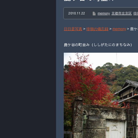
2010.11.22
memory
京都市左京区
徘
日日是写真
>
徘徊の備忘録
>
memory
>
鹿ケ
鹿ケ谷の町並み（ししがたにのまちなみ） 20