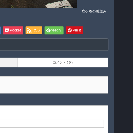
鹿ケ谷の町並み
Pocket
RSS
feedly
Pin it
コメント ( 0 )