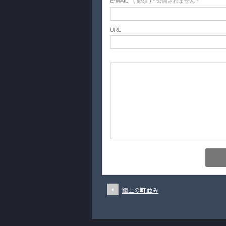
E-MAIL
( 必須 ) - 公開されません -
URL
蹴上の町並み