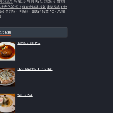
物探訪
お散歩写真帖
史蹟巡り
食物
社寺仏閣巡り
鎌倉史跡碑
掃苔
建築探訪
お散
真帳
美術館・博物館・図書館
陵墓
PC・AV関
器
近の投稿
芳味亭 人形町本店
PIZZERIA PONTE CENTRO
Will その４