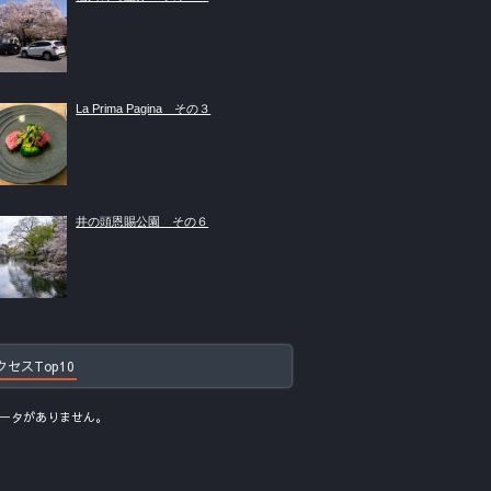
La Prima Pagina その３
井の頭恩賜公園 その６
クセスTop10
ータがありません。