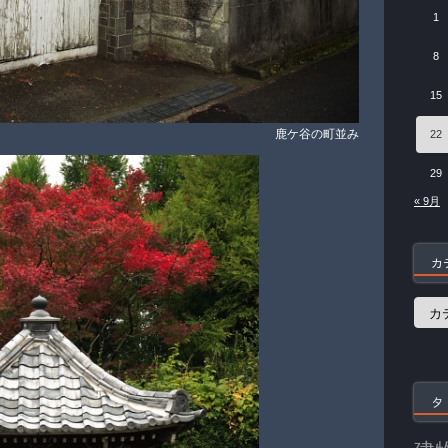
1
8
15
鹿ケ谷の町並み
22
29
« 9月
カ
カ
テ
ゴ
リ
ー
タ