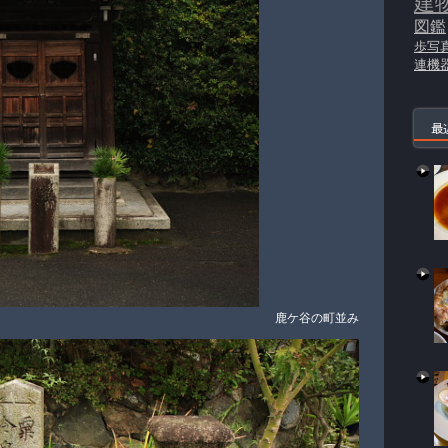
建
図鑑
歩写
連機
最
鹿ケ谷の町並み