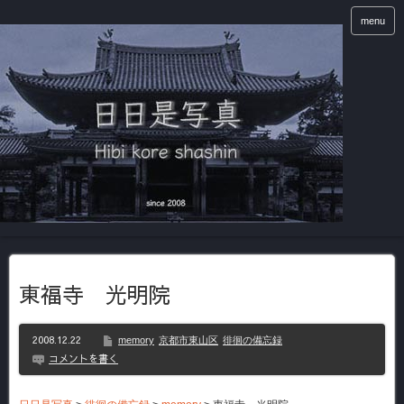
menu
東福寺 光明院
2008.12.22
memory
京都市東山区
徘徊の備忘録
コメントを書く