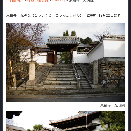
日日是写真
>
徘徊の備忘録
>
memory
>
東福寺 光明院
東福寺 光明院（とうふくじ こうみょういん） 2008年12月22日訪問
東福寺 光明院