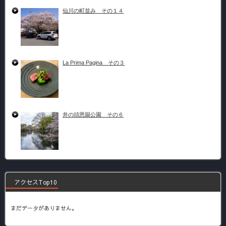
仙川の町並み その１４
La Prima Pagina その３
井の頭恩賜公園 その６
アクセスTop10
まだデータがありません。