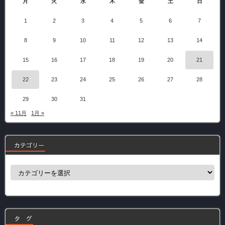
月
火
水
木
金
土
日
1
2
3
4
5
6
7
8
9
10
11
12
13
14
15
16
17
18
19
20
21
22
23
24
25
26
27
28
29
30
31
« 11月
1月 »
カテゴリー
カ
テ
ゴ
リ
ー
タ グ