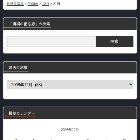
日日是写真
>
2008年
>
12月
>
21日
「徘徊の備忘録」の検索
過去の記事
過
去
の
記
事
投稿カレンダー
2008年12月