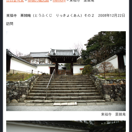
日日是写真
>
徘徊の備忘録
>
memory
>
東福寺 栗棘庵
東福寺 栗棘庵（とうふくじ りっきょくあん）その２ 2008年12月22日
訪問
東福寺 栗棘庵