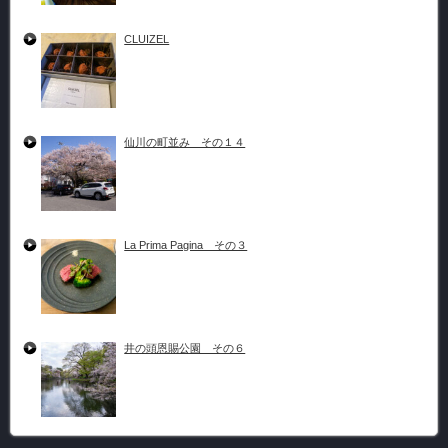
CLUIZEL
仙川の町並み その１４
La Prima Pagina その３
井の頭恩賜公園 その６