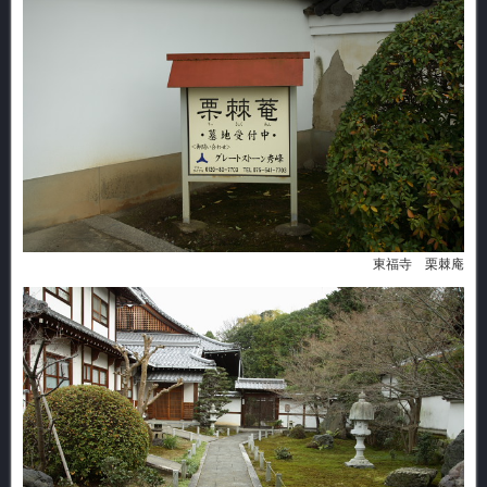
東福寺 栗棘庵