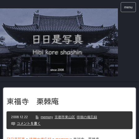
menu
東福寺 栗棘庵
2008.12.22
memory
京都市東山区
徘徊の備忘録
コメントを書く