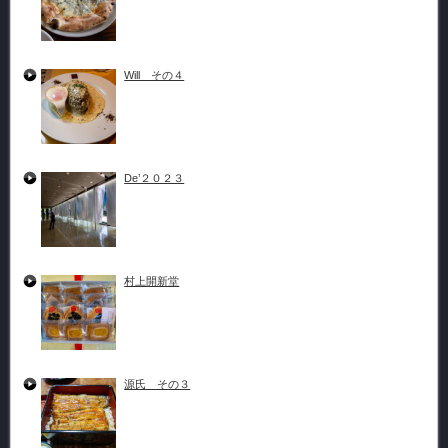
Will その４
De’２０２３
村上開新堂
源氏 その３