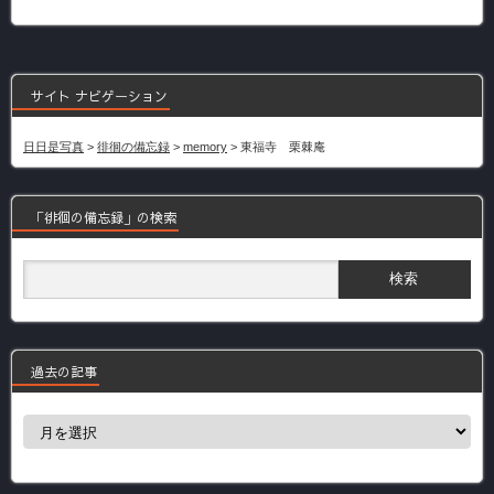
サイト ナビゲーション
日日是写真
>
徘徊の備忘録
>
memory
>
東福寺 栗棘庵
「徘徊の備忘録」の検索
過去の記事
過
去
の
記
事