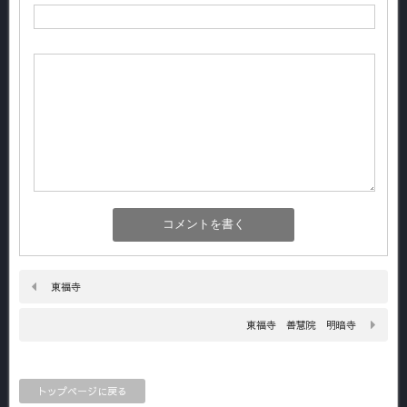
東福寺
東福寺 善慧院 明暗寺
トップページに戻る