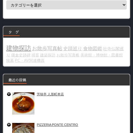
カ
テ
ゴ
リ
ー
タ グ
建物探訪
お散歩写真帖
史蹟巡り
食物図鑑
社寺仏閣巡
り
鎌倉史跡碑
掃苔
建築探訪
お散歩写真帳
美術館・博物館・図書館
陵墓
PC・AV関連機器
最近の投稿
芳味亭 人形町本店
PIZZERIA PONTE CENTRO