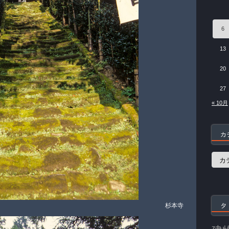
6
13
20
27
« 10月
カ
カ
テ
ゴ
リ
ー
タ
杉本寺