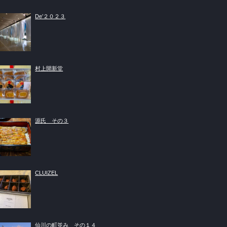
De’２０２３
村上開新堂
源氏 その３
CLUIZEL
仙川の町並み その１４