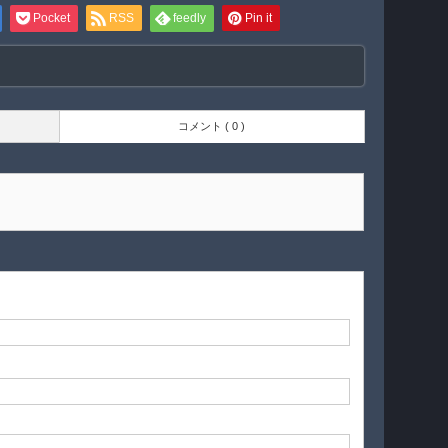
Pocket
RSS
feedly
Pin it
コメント ( 0 )