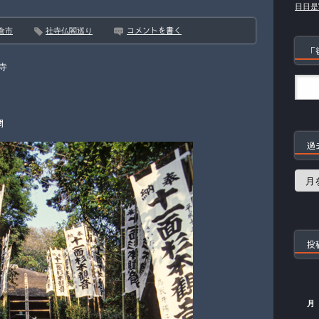
日日是
コメントを書く
倉市
社寺仏閣巡り
「
寺
問
過
過
去
の
記
事
投
月