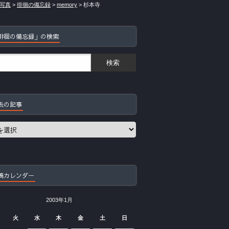
写真
>
徘徊の備忘録
>
memory
>
杉本寺
徘徊の備忘録」の検索
去の記事
稿カレンダー
2003年1月
火
水
木
金
土
日