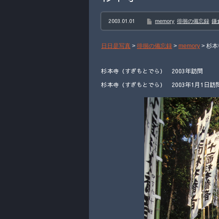
2003.01.01
memory
徘徊の備忘録
鎌
日日是写真
>
徘徊の備忘録
>
memory
>
杉本
杉本寺（すぎもとでら） 2003年訪問
杉本寺（すぎもとでら） 2003年1月1日訪