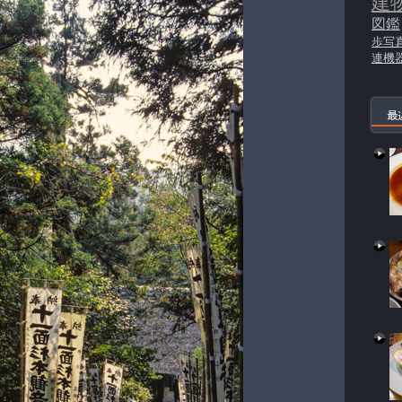
建
図鑑
歩写
連機
最