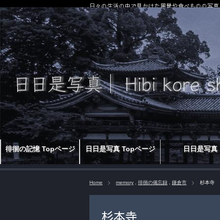
日々の生活の中で見かけた風景や食べものの写真
徘徊の記憶 Topページ
日日是写真 Topページ
日日是写真
Home
memory
,
徘徊の備忘録
,
鎌倉市
杉本寺
杉本寺