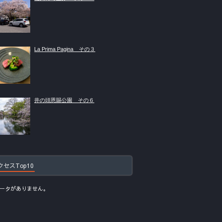
La Prima Pagina その３
井の頭恩賜公園 その６
クセスTop10
ータがありません。