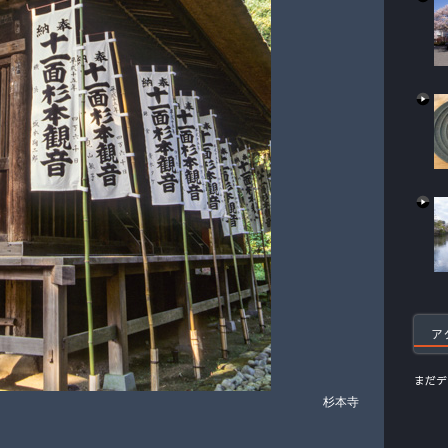
ア
まだデ
杉本寺