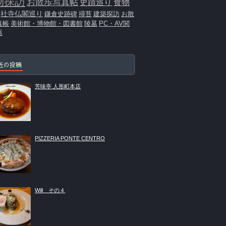
物探訪
お散歩写真帖
史蹟巡り
食物
社寺仏閣巡り
鎌倉史跡碑
掃苔
建築探訪
お散
真帳
美術館・博物館・図書館
陵墓
PC・AV関
器
近の投稿
芳味亭 人形町本店
PIZZERIA PONTE CENTRO
Will その４