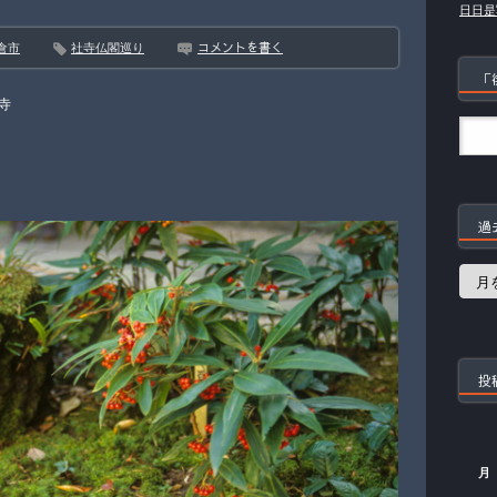
日日是
コメントを書く
倉市
社寺仏閣巡り
「
寺
過
過
去
の
記
事
投
月