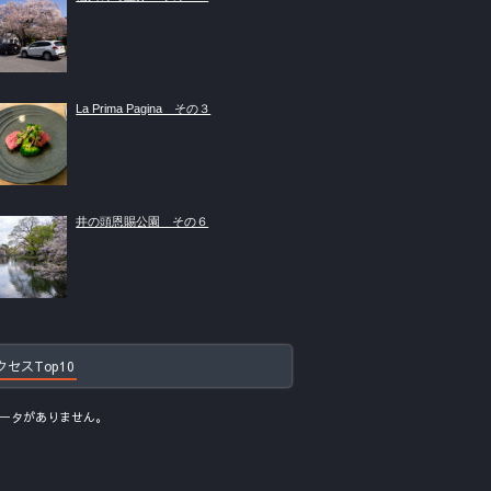
La Prima Pagina その３
井の頭恩賜公園 その６
クセスTop10
ータがありません。