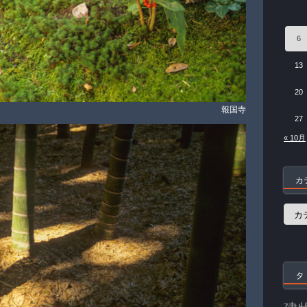
6
13
20
報国寺
27
« 10月
カ
カ
テ
ゴ
リ
ー
タ