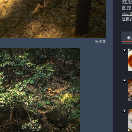
建
図鑑
歩写
連機
最
報国寺