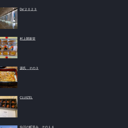
De’２０２３
村上開新堂
源氏 その３
CLUIZEL
仙川の町並み その１４