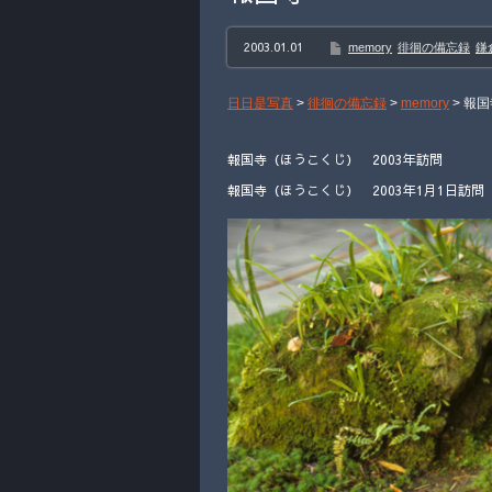
2003.01.01
memory
徘徊の備忘録
鎌
日日是写真
>
徘徊の備忘録
>
memory
>
報国
報国寺（ほうこくじ） 2003年訪問
報国寺（ほうこくじ） 2003年1月1日訪問