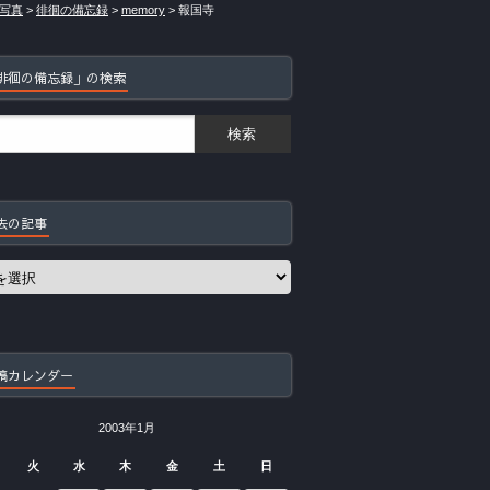
写真
>
徘徊の備忘録
>
memory
>
報国寺
徘徊の備忘録」の検索
去の記事
稿カレンダー
2003年1月
火
水
木
金
土
日