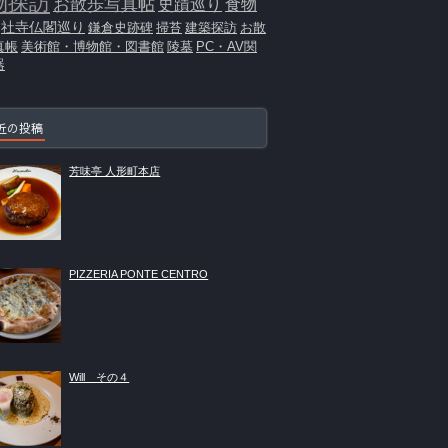
物探訪
お散歩写真帖
史蹟巡り
食物
社寺仏閣巡り
鎌倉史跡碑
掃苔
建築探訪
お散
真帳
美術館・博物館・図書館
陵墓
PC・AV関
器
近の投稿
芳味亭 人形町本店
PIZZERIA PONTE CENTRO
Will その４