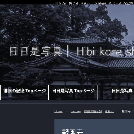
日々の生活の中で見かけた風景や食べものの写真
徘徊の記憶 Topページ
日日是写真 Topページ
日日是写真
Home
memory
,
徘徊の備忘録
,
鎌倉市
報国寺
報国寺