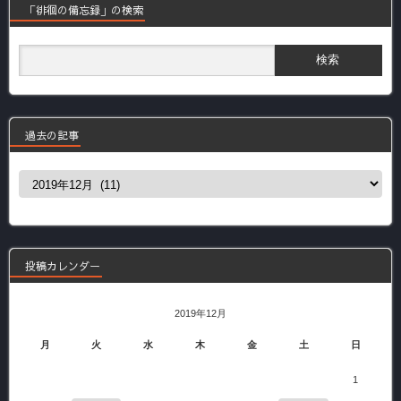
「徘徊の備忘録」の検索
過去の記事
過
去
の
記
事
投稿カレンダー
2019年12月
月
火
水
木
金
土
日
1