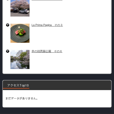
La Prima Pagina その３
井の頭恩賜公園 その６
アクセスTop10
まだデータがありません。