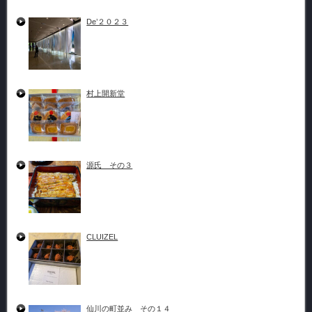
De’２０２３
村上開新堂
源氏 その３
CLUIZEL
仙川の町並み その１４