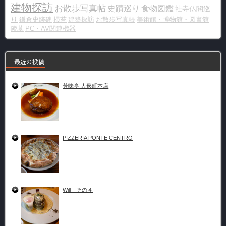
建物探訪
お散歩写真帖
史蹟巡り
食物図鑑
社寺仏閣巡
り
鎌倉史跡碑
掃苔
建築探訪
お散歩写真帳
美術館・博物館・図書館
陵墓
PC・AV関連機器
最近の投稿
芳味亭 人形町本店
PIZZERIA PONTE CENTRO
Will その４