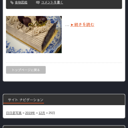
コメントを書く
食物図鑑
…
►続きを読む
トップページに戻る
サイト ナビゲーション
日日是写真
>
2019年
>
12月
>
25日