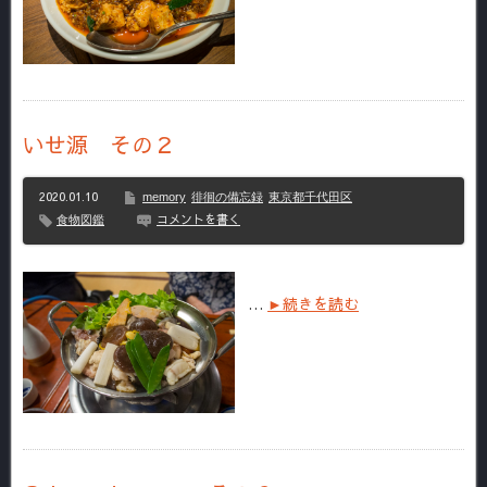
いせ源 その２
2020.01.10
memory
徘徊の備忘録
東京都千代田区
コメントを書く
食物図鑑
…
►続きを読む