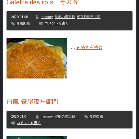
Galette des rois その６
2020.01.09
memory
徘徊の備忘録
東京都世田谷区
コメントを書く
食物図鑑
…
►続きを読む
白龍 笹屋茂左衛門
2020.01.01
memory
徘徊の備忘録
食物図鑑
コメントを書く