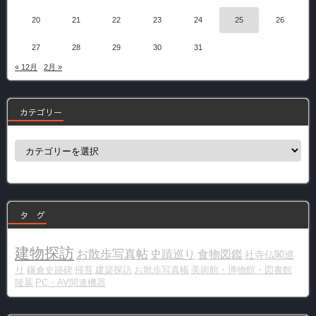
20
21
22
23
24
25
26
27
28
29
30
31
« 12月
2月 »
カテゴリー
カ
テ
ゴ
リ
ー
タ グ
建物探訪
お散歩写真帖
史蹟巡り
食物図鑑
社寺仏閣巡
り
鎌倉史跡碑
掃苔
建築探訪
お散歩写真帳
美術館・博物館・図書館
陵墓
PC・AV関連機器