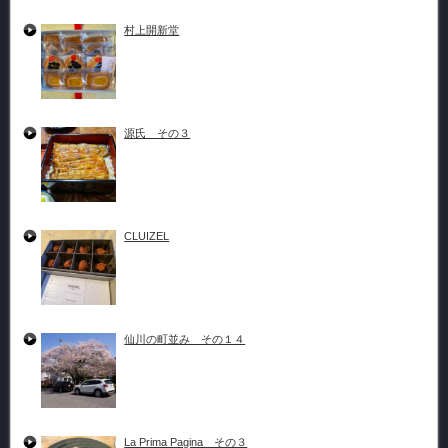
村上開新堂
源氏 その３
CLUIZEL
仙川の町並み その１４
La Prima Pagina その３