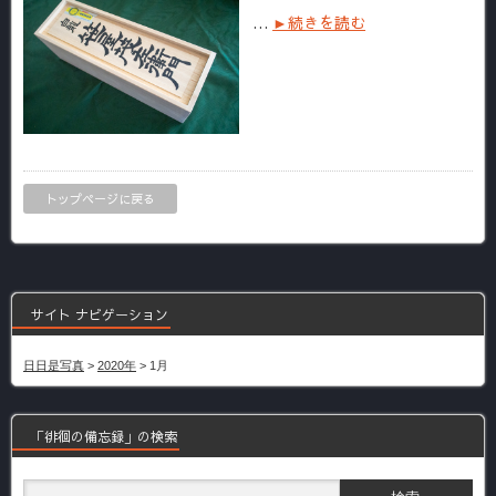
…
►続きを読む
トップページに戻る
サイト ナビゲーション
日日是写真
>
2020年
>
1月
「徘徊の備忘録」の検索