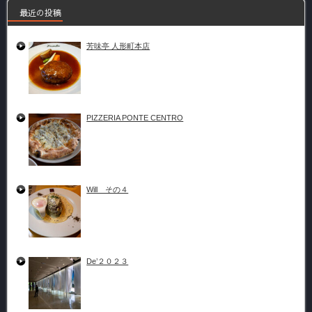
最近の投稿
芳味亭 人形町本店
PIZZERIA PONTE CENTRO
Will その４
De’２０２３