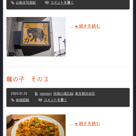
コメントを書く
お散歩写真帖
…
►続きを読む
龍の子 その３
2020.01.25
memory
徘徊の備忘録
東京都渋谷区
コメントを書く
食物図鑑
…
►続きを読む