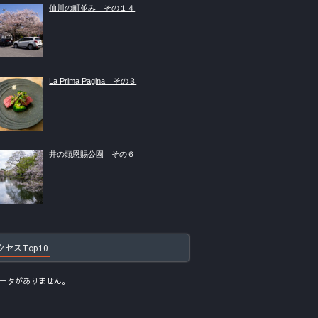
仙川の町並み その１４
La Prima Pagina その３
井の頭恩賜公園 その６
クセスTop10
ータがありません。