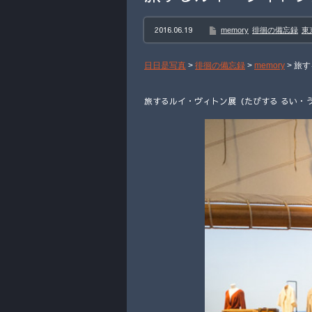
2016.06.19
memory
徘徊の備忘録
東
日日是写真
>
徘徊の備忘録
>
memory
>
旅す
旅するルイ・ヴィトン展（たびする るい・う