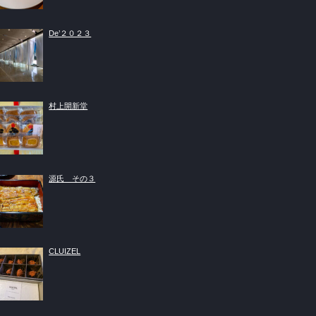
De’２０２３
村上開新堂
源氏 その３
CLUIZEL