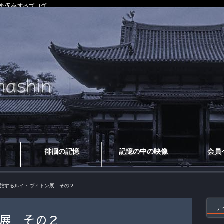
を保存するブログ
徘徊の記憶
記憶の中の映像
会員
旅するルイ・ヴィトン展 その２
サ
展 その２