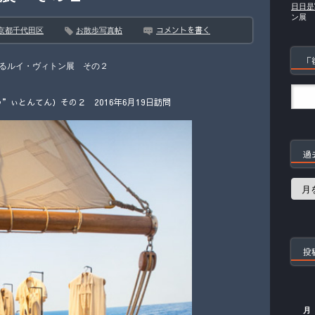
日日是
ン展 
コメントを書く
京都千代田区
お散歩写真帖
「
るルイ・ヴィトン展 その２
”ぃとんてん）その２ 2016年6月19日訪問
過
過
去
の
記
事
投
月