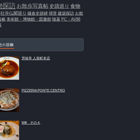
物探訪
お散歩写真帖
史蹟巡り
食物
社寺仏閣巡り
鎌倉史跡碑
掃苔
建築探訪
お散
真帳
美術館・博物館・図書館
陵墓
PC・AV関
器
近の投稿
芳味亭 人形町本店
PIZZERIA PONTE CENTRO
Will その４