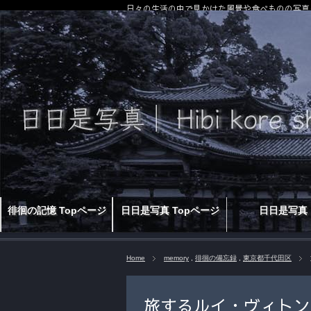
日々の生活の中で見かけた風景や食べものの写真
徘徊の記憶 Topページ
日日是写真 Topページ
日日是写真
Home
memory
,
徘徊の備忘録
,
東京都千代田区
旅するルイ・ヴィトン