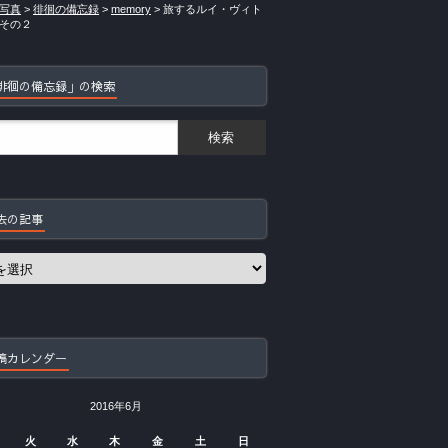
写真
>
徘徊の備忘録
>
memory
>
旅するルイ・ヴィト
その２
徘徊の備忘録」の検索
去の記事
稿カレンダー
2016年6月
火
水
木
金
土
日