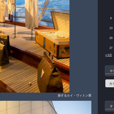
6
13
20
27
« 5月
カ
カ
テ
ゴ
リ
旅するルイ・ヴィトン展
ー
タ