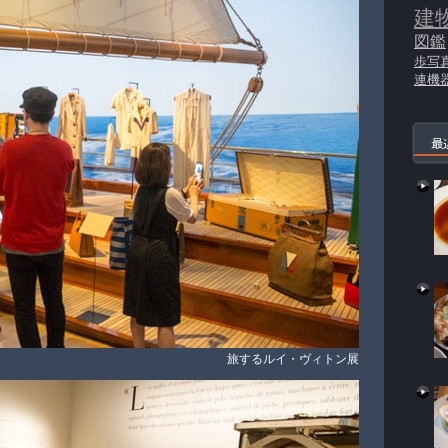
建
図鑑
歩写
連機
最
旅するルイ・ヴィトン展