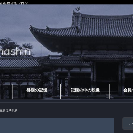
を保存するブログ
徘徊の記憶
記憶の中の映像
会員
座新之助貝新
サ