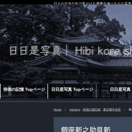
日々の生活の中で見かけた風景や食べものの写真
徘徊の記憶 Topページ
日日是写真 Topページ
日日是写真
Home
memory
,
徘徊の備忘録
,
東京都中央区
銀
銀座新之助貝新