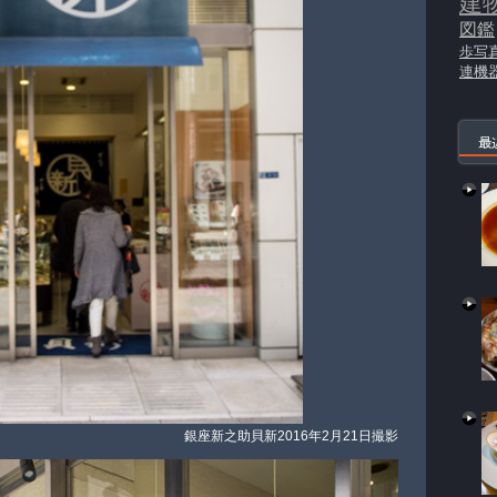
建
図鑑
歩写
連機
最
銀座新之助貝新 2016年2月21日撮影