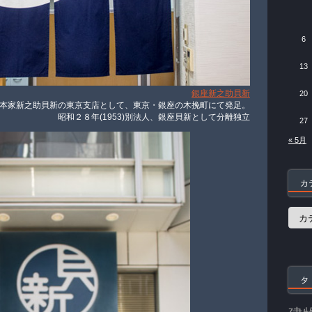
6
13
銀座新之助貝新
20
名の総本家新之助貝新の東京支店として、東京・銀座の木挽町にて発足。
昭和２８年(1953)別法人、銀座貝新として分離独立
27
« 5月
カ
カ
テ
ゴ
リ
ー
タ