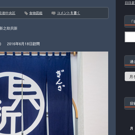
日日是
コメントを書く
京都中央区
食物図鑑
「
新之助貝新
 2016年6月18日訪問
過
過
去
の
記
事
投
月