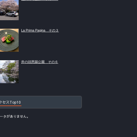
La Prima Pagina その３
井の頭恩賜公園 その６
クセスTop10
ータがありません。