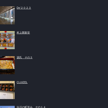
De’２０２３
村上開新堂
源氏 その３
CLUIZEL
仙川の町並み その１４