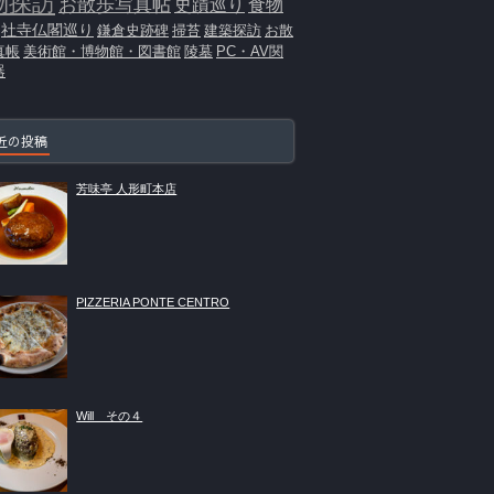
物探訪
お散歩写真帖
史蹟巡り
食物
社寺仏閣巡り
鎌倉史跡碑
掃苔
建築探訪
お散
真帳
美術館・博物館・図書館
陵墓
PC・AV関
器
近の投稿
芳味亭 人形町本店
PIZZERIA PONTE CENTRO
Will その４