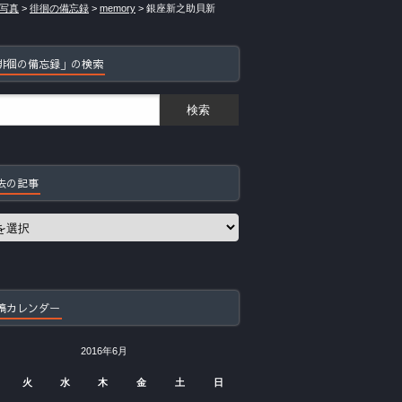
写真
>
徘徊の備忘録
>
memory
>
銀座新之助貝新
徘徊の備忘録」の検索
去の記事
稿カレンダー
2016年6月
火
水
木
金
土
日