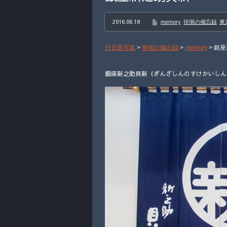
2016.06.18
memory
徘徊の備忘録
東
日日是写真
>
徘徊の備忘録
>
memory
>
銀座
銀座新之助貝新（ぎんざしんのすけかいしん）