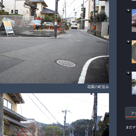
花園の町並み
ア
まだデ