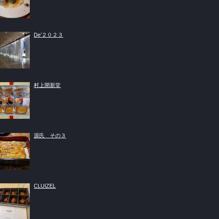
De’２０２３
村上開新堂
源氏 その３
CLUIZEL