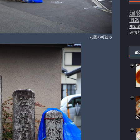
建
図鑑
歩写
連機
花園の町並み
最