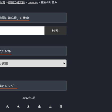
写真
>
徘徊の備忘録
>
memory
>
花園の町並み
徘徊の備忘録」の検索
去の記事
稿カレンダー
2012年1月
火
水
木
金
土
日