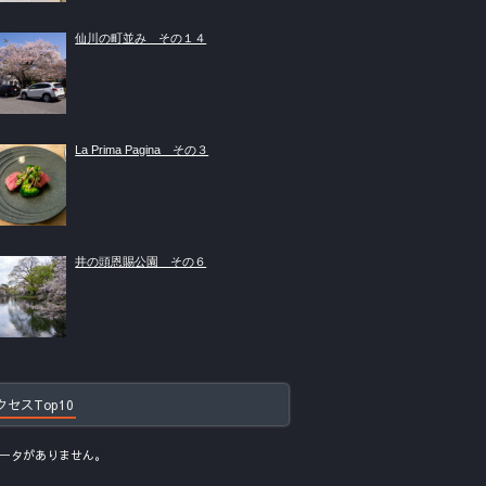
仙川の町並み その１４
La Prima Pagina その３
井の頭恩賜公園 その６
クセスTop10
ータがありません。