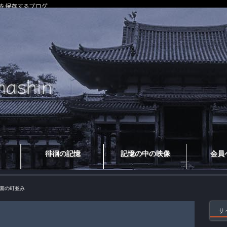
を保存するブログ
徘徊の記憶
記憶の中の映像
会員
園の町並み
サ