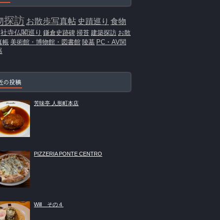
物探訪
お散歩写真帖
史蹟巡り
食物
社寺仏閣巡り
鎌倉史跡碑
掃苔
建築探訪
お散
真帳
美術館・博物館・図書館
陵墓
PC・AV関
器
近の投稿
芳味亭 人形町本店
PIZZERIA PONTE CENTRO
Will その４