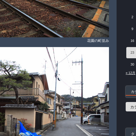
2
9
花園の町並み
16
23
30
« 12月
カ
カ
テ
ゴ
リ
ー
タ