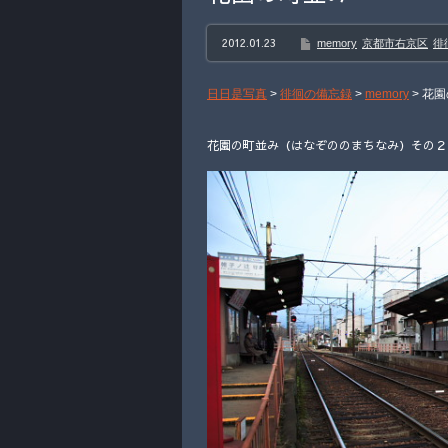
2012.01.23
memory
京都市右京区
徘
日日是写真
>
徘徊の備忘録
>
memory
>
花園
花園の町並み（はなぞののまちなみ）その２ 2