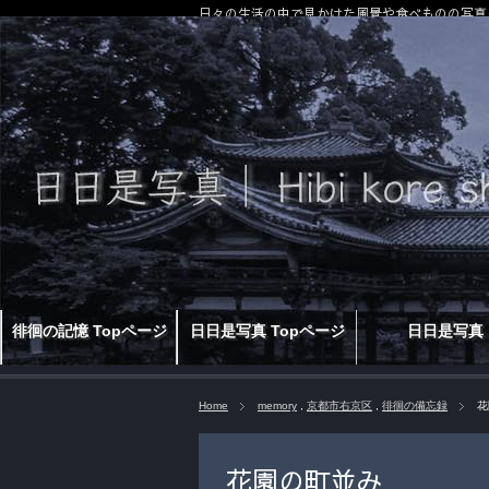
日々の生活の中で見かけた風景や食べものの写真
徘徊の記憶 Topページ
日日是写真 Topページ
日日是写真
Home
memory
,
京都市右京区
,
徘徊の備忘録
花
花園の町並み