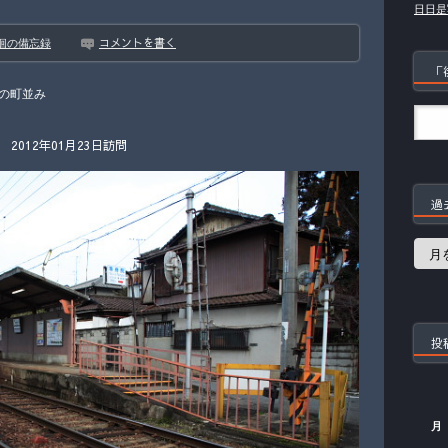
日日是
コメントを書く
徊の備忘録
「
の町並み
012年01月23日訪問
過
過
去
の
記
事
投
月