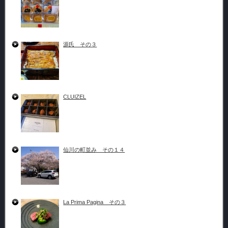
源氏 その３
CLUIZEL
仙川の町並み その１４
La Prima Pagina その３