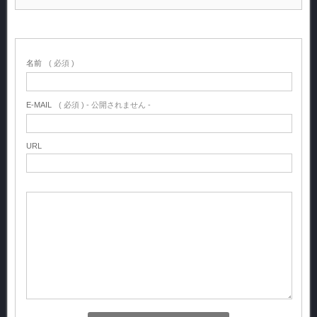
名前
( 必須 )
E-MAIL
( 必須 ) - 公開されません -
URL