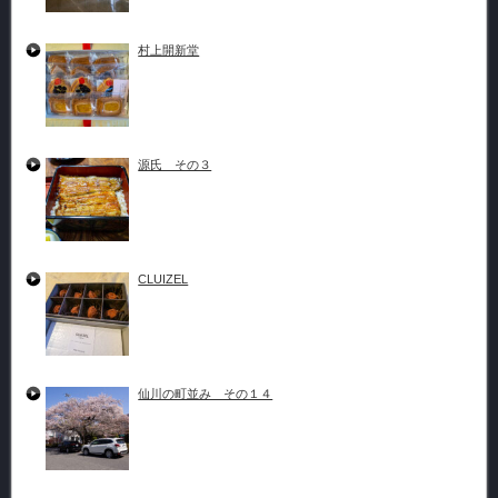
村上開新堂
源氏 その３
CLUIZEL
仙川の町並み その１４