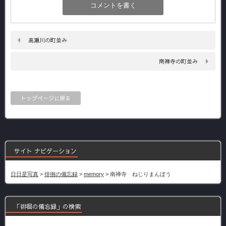
高瀬川の町並み
南禅寺の町並み
トップページに戻る
サイト ナビゲーション
日日是写真
>
徘徊の備忘録
>
memory
>
南禅寺 ねじりまんぼう
「徘徊の備忘録」の検索