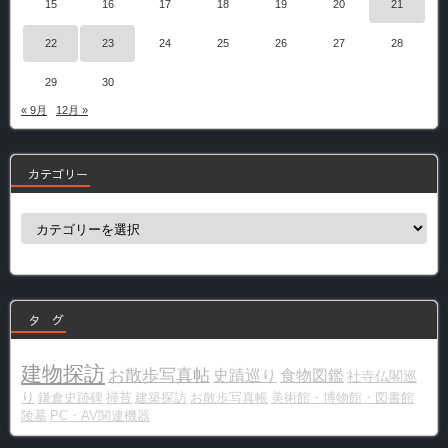
15
16
17
18
19
20
21
22
23
24
25
26
27
28
29
30
« 9月
12月 »
カテゴリー
カ
テ
ゴ
リ
ー
タ グ
建物探訪
お散歩写真帖
史蹟巡り
食物図鑑
社寺仏閣巡
り
鎌倉史跡碑
掃苔
建築探訪
お散歩写真帳
美術館・博物館・図書館
陵墓
PC・AV関連機器