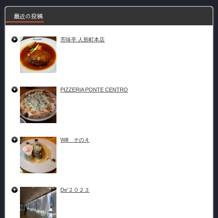
最近の投稿
芳味亭 人形町本店
PIZZERIA PONTE CENTRO
Will その４
De’２０２３