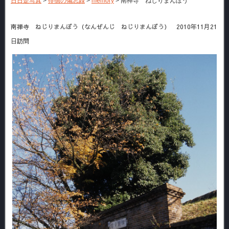
日日是写真
>
徘徊の備忘録
>
memory
>
南禅寺 ねじりまんぼう
南禅寺 ねじりまんぼう（なんぜんじ ねじりまんぼう） 2010年11月21
日訪問