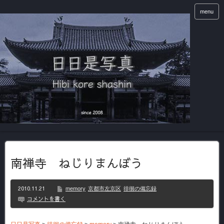
menu
南禅寺 ねじりまんぼう
2010.11.21
memory
京都市左京区
徘徊の備忘録
コメントを書く