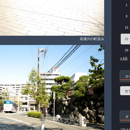
1
8
15
高瀬川の町並み
22
29
« 9月
カ
カ
テ
ゴ
リ
ー
タ