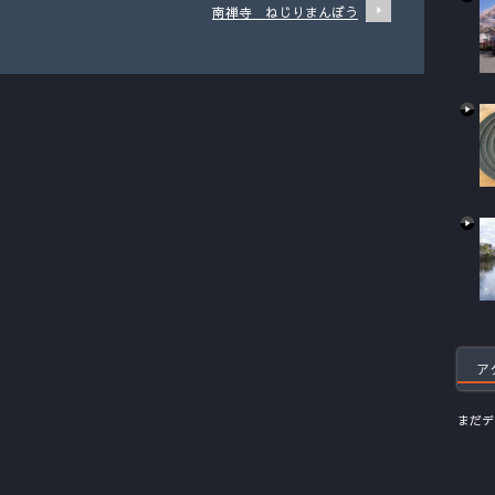
南禅寺 ねじりまんぼう
ア
まだデ