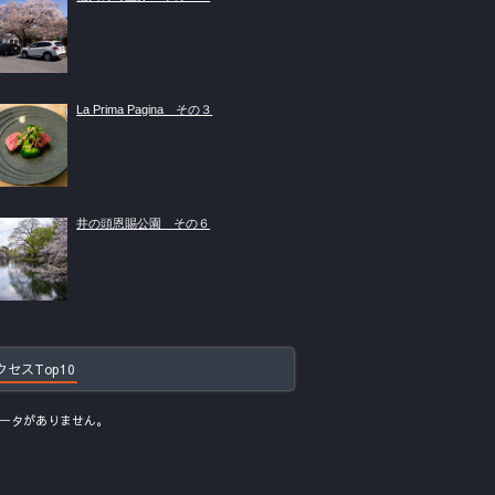
La Prima Pagina その３
井の頭恩賜公園 その６
クセスTop10
ータがありません。