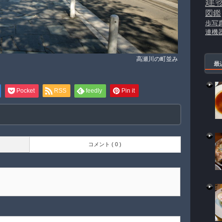
建
図鑑
歩写
連機
高瀬川の町並み
最
Pocket
RSS
feedly
Pin it
コメント ( 0 )