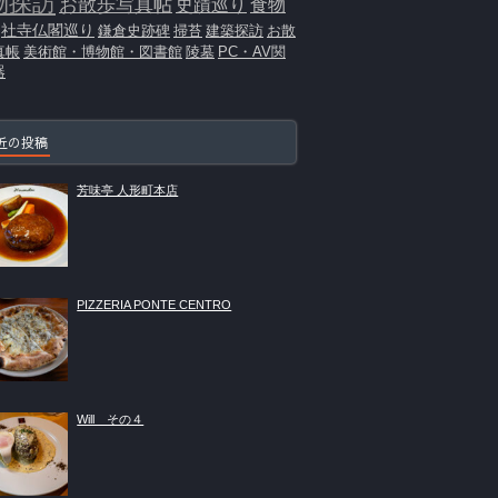
物探訪
お散歩写真帖
史蹟巡り
食物
社寺仏閣巡り
鎌倉史跡碑
掃苔
建築探訪
お散
真帳
美術館・博物館・図書館
陵墓
PC・AV関
器
近の投稿
芳味亭 人形町本店
PIZZERIA PONTE CENTRO
Will その４