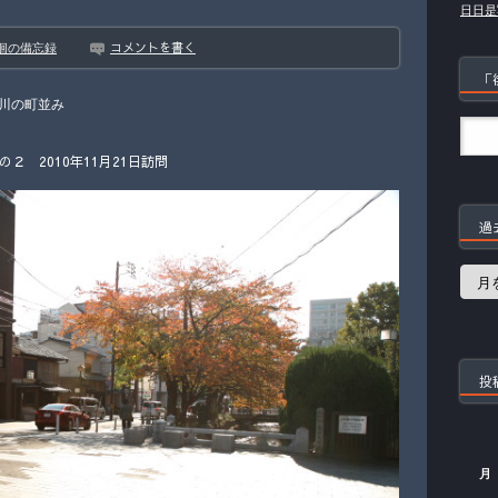
日日是
コメントを書く
徊の備忘録
「
川の町並み
 2010年11月21日訪問
過
過
去
の
記
事
投
月