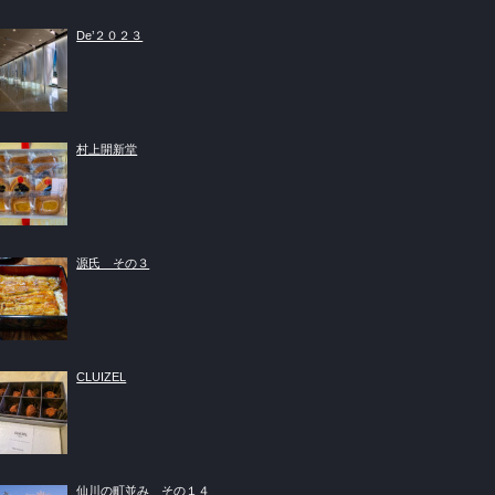
De’２０２３
村上開新堂
源氏 その３
CLUIZEL
仙川の町並み その１４