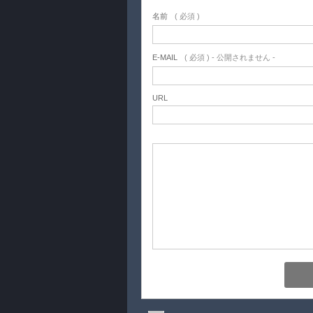
名前
( 必須 )
E-MAIL
( 必須 ) - 公開されません -
URL