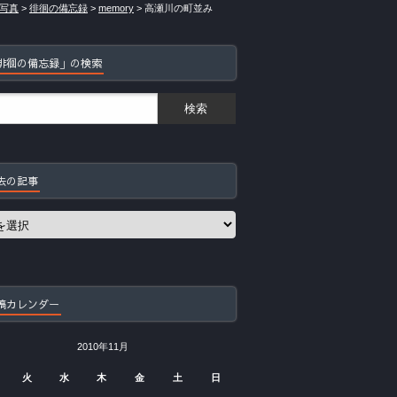
写真
>
徘徊の備忘録
>
memory
>
高瀬川の町並み
徘徊の備忘録」の検索
去の記事
稿カレンダー
2010年11月
火
水
木
金
土
日