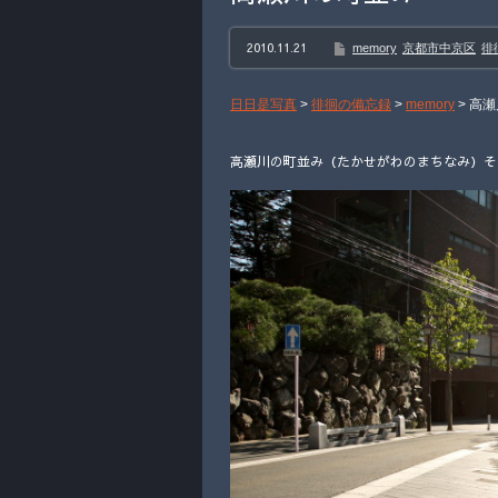
2010.11.21
memory
京都市中京区
徘
日日是写真
>
徘徊の備忘録
>
memory
>
高瀬
高瀬川の町並み（たかせがわのまちなみ）その２