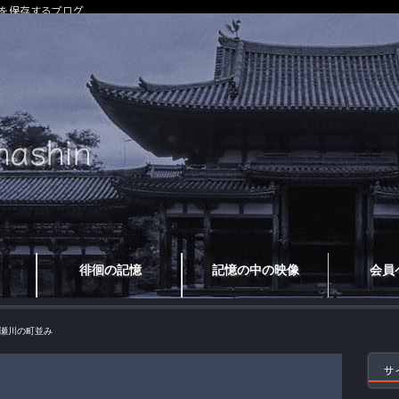
を保存するブログ
徘徊の記憶
記憶の中の映像
会員
瀬川の町並み
サ