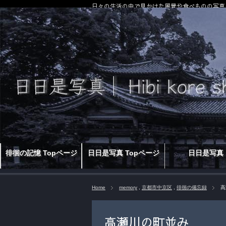
日々の生活の中で見かけた風景や食べものの写真
徘徊の記憶 Topページ
日日是写真 Topページ
日日是写真
Home
memory
,
京都市中京区
,
徘徊の備忘録
高
高瀬川の町並み