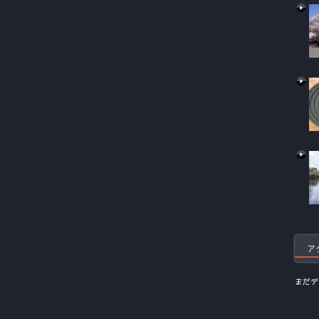
ア
まだデ