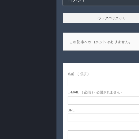
トラックバック ( 0 )
この記事へのコメントはありません。
名前
( 必須 )
E-MAIL
( 必須 ) - 公開されません -
URL