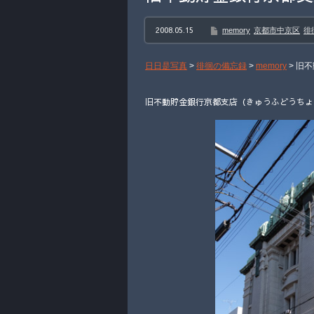
2008.05.15
memory
京都市中京区
徘
日日是写真
>
徘徊の備忘録
>
memory
>
旧不
旧不動貯金銀行京都支店（きゅうふどうちょき