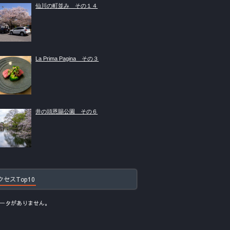
仙川の町並み その１４
La Prima Pagina その３
井の頭恩賜公園 その６
クセスTop10
ータがありません。