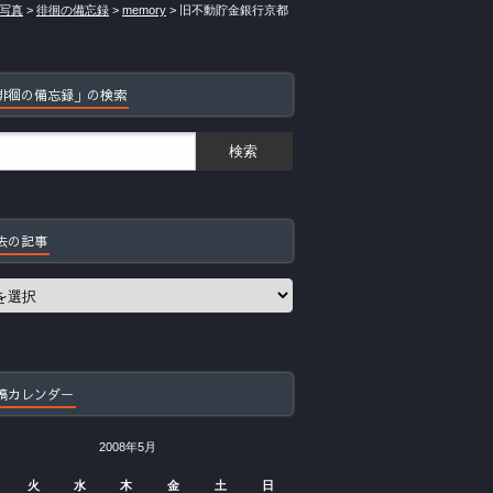
写真
>
徘徊の備忘録
>
memory
>
旧不動貯金銀行京都
徘徊の備忘録」の検索
去の記事
稿カレンダー
2008年5月
火
水
木
金
土
日