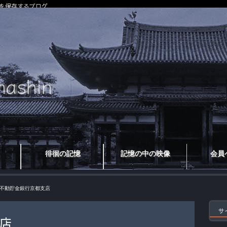
を保存するブログ
徘徊の記憶
記憶の中の映像
会員
不動貯金銀行京都支店
サ
店