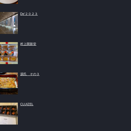
De’２０２３
村上開新堂
源氏 その３
CLUIZEL