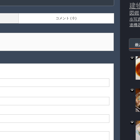
建
図鑑
コメント ( 0 )
歩写
連機
最