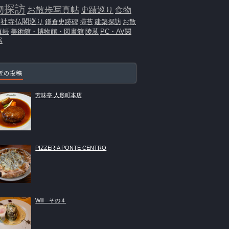
物探訪
お散歩写真帖
史蹟巡り
食物
社寺仏閣巡り
鎌倉史跡碑
掃苔
建築探訪
お散
真帳
美術館・博物館・図書館
陵墓
PC・AV関
器
近の投稿
芳味亭 人形町本店
PIZZERIA PONTE CENTRO
Will その４