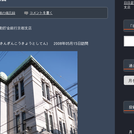
日日是
支店
コメントを書く
徊の備忘録
「
動貯金銀行京都支店
んぎんこうきょうとしてん） 2008年05月15日訪問
過
過
去
の
記
事
投
月