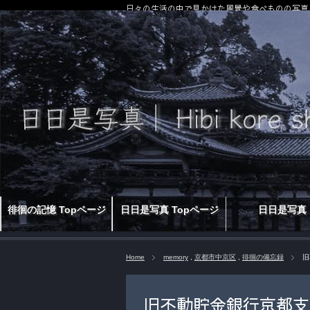
日々の生活の中で見かけた風景や食べものの写真
徘徊の記憶 Topページ
日日是写真 Topページ
日日是写真
Home
memory
,
京都市中京区
,
徘徊の備忘録
旧
旧不動貯金銀行京都支