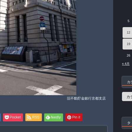
5
12
19
26
« 4月
カ
カ
旧不動貯金銀行京都支店
テ
ゴ
リ
ー
Pocket
RSS
feedly
Pin it
タ