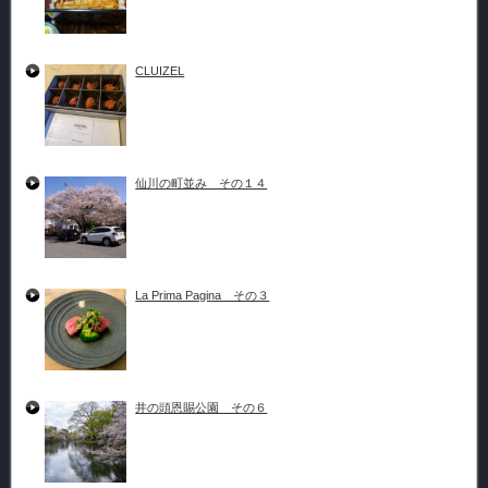
CLUIZEL
仙川の町並み その１４
La Prima Pagina その３
井の頭恩賜公園 その６