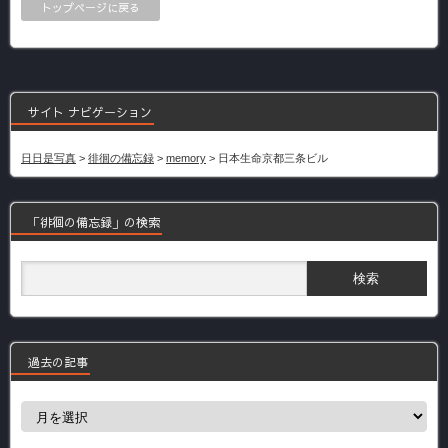
トップページに戻る
サイト ナビゲーション
日日是写真
>
徘徊の備忘録
>
memory
>
日本生命京都三条ビル
「徘徊の備忘録」の検索
過去の記事
過
去
の