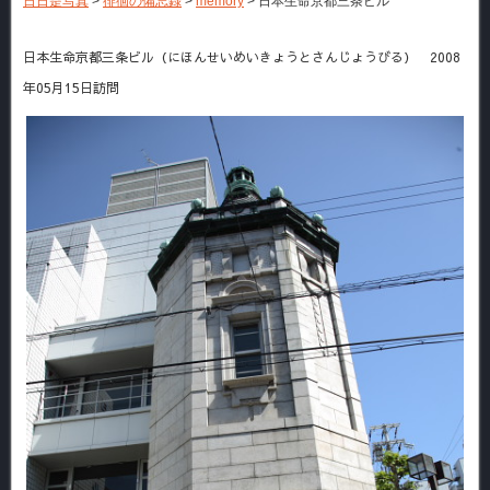
日日是写真
>
徘徊の備忘録
>
memory
>
日本生命京都三条ビル
日本生命京都三条ビル（にほんせいめいきょうとさんじょうびる） 2008
年05月15日訪問