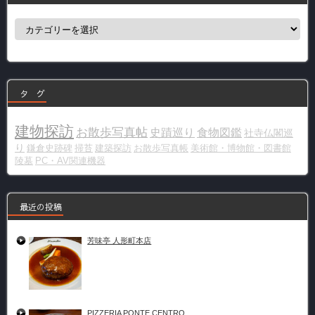
カ
テ
ゴ
リ
ー
タ グ
建物探訪
お散歩写真帖
史蹟巡り
食物図鑑
社寺仏閣巡
り
鎌倉史跡碑
掃苔
建築探訪
お散歩写真帳
美術館・博物館・図書館
陵墓
PC・AV関連機器
最近の投稿
芳味亭 人形町本店
PIZZERIA PONTE CENTRO