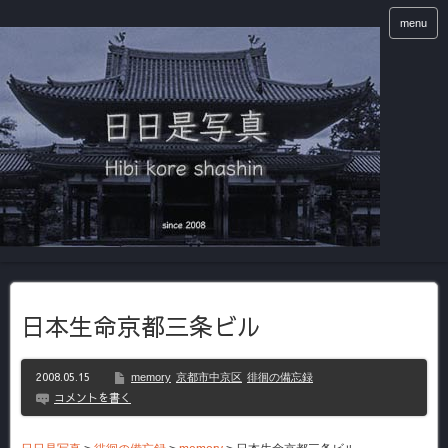
menu
日本生命京都三条ビル
2008.05.15
memory
京都市中京区
徘徊の備忘録
コメントを書く