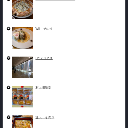
Will その４
De’２０２３
村上開新堂
源氏 その３